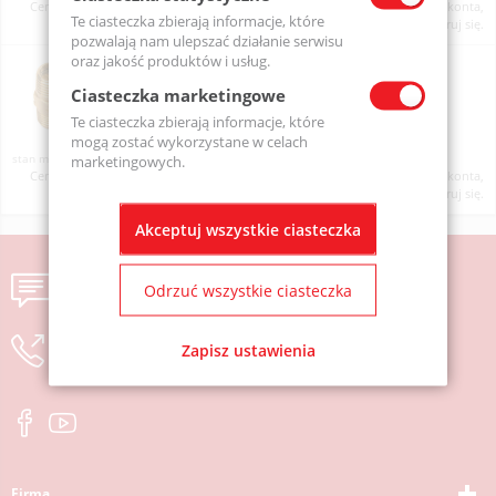
Ceny produktów widoczne dopiero po zalogowaniu. Jeżeli nie posiadasz konta,
Te ciasteczka zbierają informacje, które
zarejestruj się.
pozwalają nam ulepszać działanie serwisu
oraz jakość produktów i usług.
Regulator CARTREG 1/4" 4 Bar BSP
233G0240
Ciasteczka marketingowe
Te ciasteczka zbierają informacje, które
mogą zostać wykorzystane w celach
Dostępny
marketingowych.
Ceny produktów widoczne dopiero po zalogowaniu. Jeżeli nie posiadasz konta,
zarejestruj się.
Akceptuj wszystkie ciasteczka
Wyślij wiadomość
Odrzuć wszystkie ciasteczka
zostaw numer, oddzwonimy
Zapisz ustawienia
Firma