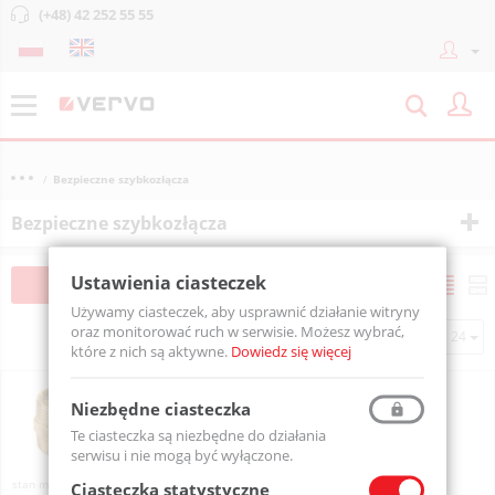
(+48) 42 252 55 55
Bezpieczne szybkozłącza
Bezpieczne szybkozłącza
Ustawienia ciasteczek
Filtruj
Sortuj
Używamy ciasteczek, aby usprawnić działanie witryny
oraz monitorować ruch w serwisie. Możesz wybrać,
Na stronie
które z nich są aktywne.
Dowiedz się więcej
Regulator CARTREG 1/4" 2 Bar BSP
Niezbędne ciasteczka
233G0220
Te ciasteczka są niezbędne do działania
serwisu i nie mogą być wyłączone.
Na zamówienie
Ciasteczka statystyczne