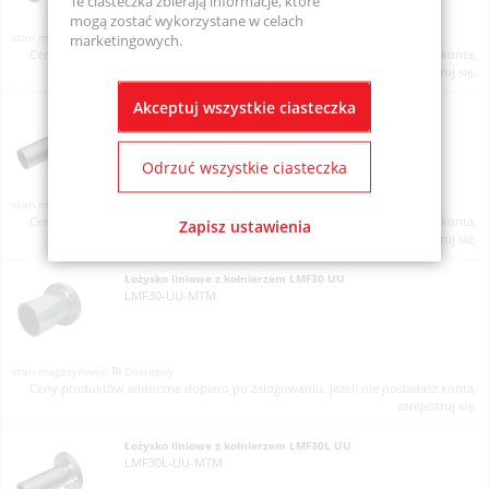
Te ciasteczka zbierają informacje, które
mogą zostać wykorzystane w celach
Dostępny
marketingowych.
Ceny produktów widoczne dopiero po zalogowaniu. Jeżeli nie posiadasz konta,
zarejestruj się.
Akceptuj wszystkie ciasteczka
Łożysko liniowe z kołnierzem LMF25L UU
LMF25L-UU-MTM
Odrzuć wszystkie ciasteczka
Dostępny
Ceny produktów widoczne dopiero po zalogowaniu. Jeżeli nie posiadasz konta,
Zapisz ustawienia
zarejestruj się.
Łożysko liniowe z kołnierzem LMF30 UU
LMF30-UU-MTM
Dostępny
Ceny produktów widoczne dopiero po zalogowaniu. Jeżeli nie posiadasz konta,
zarejestruj się.
Łożysko liniowe z kołnierzem LMF30L UU
LMF30L-UU-MTM