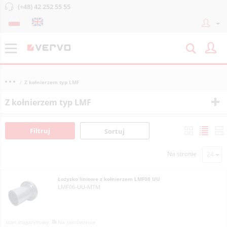
(+48) 42 252 55 55
Z kołnierzem typ LMF
Z kołnierzem typ LMF
Filtruj
Sortuj
Na stronie
Łożysko liniowe z kołnierzem LMF06 UU
LMF06-UU-MTM
Na zamówienie