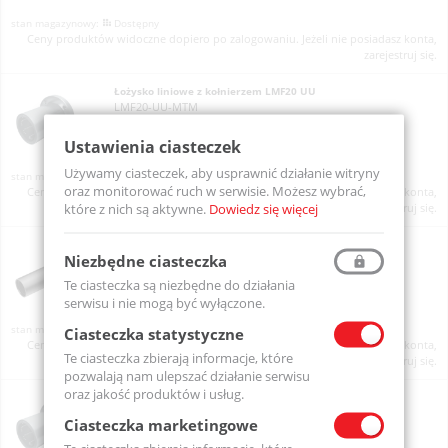
Dostępny
Ceny produktów widoczne dopiero po zalogowaniu. Jeżeli nie posiadasz konta,
zarejestruj się.
Łożysko liniowe z kołnierzem LMF20 UU
LMF20-UU-MTM
Ustawienia ciasteczek
Używamy ciasteczek, aby usprawnić działanie witryny
Dostępny
oraz monitorować ruch w serwisie. Możesz wybrać,
Ceny produktów widoczne dopiero po zalogowaniu. Jeżeli nie posiadasz konta,
które z nich są aktywne.
Dowiedz się więcej
zarejestruj się.
Łożysko liniowe z kołnierzem LMF20L UU
Niezbędne ciasteczka
LMF20L-UU-MTM
Te ciasteczka są niezbędne do działania
serwisu i nie mogą być wyłączone.
Dostępny
Ciasteczka statystyczne
Ceny produktów widoczne dopiero po zalogowaniu. Jeżeli nie posiadasz konta,
Te ciasteczka zbierają informacje, które
zarejestruj się.
pozwalają nam ulepszać działanie serwisu
oraz jakość produktów i usług.
Łożysko liniowe z kołnierzem LMF25 UU
LMF25-UU-MTM
Ciasteczka marketingowe