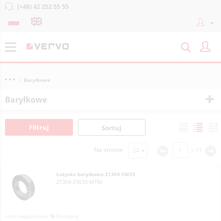
(+48) 42 252 55 55
Baryłkowe
Baryłkowe
Filtruj
Sortuj
Na stronie
z
11
<
>
Łożysko baryłkowe 21304 CW33
21304-CW33-MTM
Dostępny