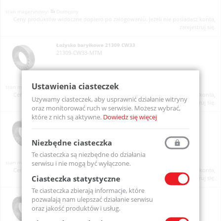
Dostępny
Ceny produktów widoczne dopiero po zalogowaniu. Jeżeli nie posiadasz konta,
zarejestruj się.
Łożysko baryłkowe 21309 CW33
21309-CW33-MTM
Ustawienia ciasteczek
Dostępny
Ceny produktów widoczne dopiero po zalogowaniu. Jeżeli nie posiadasz konta,
Używamy ciasteczek, aby usprawnić działanie witryny
zarejestruj się.
oraz monitorować ruch w serwisie. Możesz wybrać,
które z nich są aktywne.
Dowiedz się więcej
Łożysko baryłkowe 21310 CW33
21310-CW33-MTM
Niezbędne ciasteczka
Te ciasteczka są niezbędne do działania
serwisu i nie mogą być wyłączone.
Dostępny
Ceny produktów widoczne dopiero po zalogowaniu. Jeżeli nie posiadasz konta,
Ciasteczka statystyczne
zarejestruj się.
Te ciasteczka zbierają informacje, które
Łożysko baryłkowe 21311 CW33
pozwalają nam ulepszać działanie serwisu
21311-CW33-MTM
oraz jakość produktów i usług.