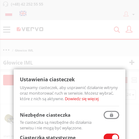
(+48) 42 252 55 55
Głowice IML
Głowice IML
Ustawienia ciasteczek
Filtruj
Sortuj
Używamy ciasteczek, aby usprawnić działanie witryny
oraz monitorować ruch w serwisie. Możesz wybrać,
Na stronie
które z nich są aktywne.
Dowiedz się więcej
Głowica IML Puls Electronic o 5 szpilkach
Niezbędne ciasteczka
IML 1
Te ciasteczka są niezbędne do działania
serwisu i nie mogą być wyłączone.
Na zamówienie
Ciasteczka statystyczne