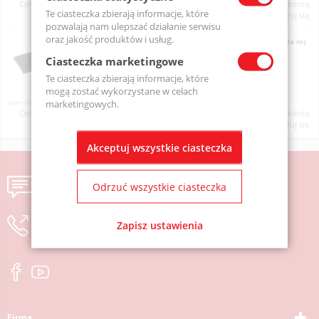
Ceny produktów widoczne dopiero po zalogowaniu. Jeżeli nie posiadasz konta,
Te ciasteczka zbierają informacje, które
zarejestruj się.
pozwalają nam ulepszać działanie serwisu
oraz jakość produktów i usług.
Pianka IML Puls Electronic, wym. 1200/1000/10 cm (cana za m)
FM-1
Ciasteczka marketingowe
Te ciasteczka zbierają informacje, które
mogą zostać wykorzystane w celach
Na zamówienie
marketingowych.
Ceny produktów widoczne dopiero po zalogowaniu. Jeżeli nie posiadasz konta,
zarejestruj się.
Akceptuj wszystkie ciasteczka
Wyślij wiadomość
Odrzuć wszystkie ciasteczka
zostaw numer, oddzwonimy
Zapisz ustawienia
Firma