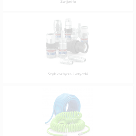
Zwijadła
Zwijadła
Zwijadła to specjalne urządzenia mechaniczne używane
w przemyśle przewodowym, zwłaszcza w przypadku
Zobacz produkty
Szybkozłącza i wtyczki
Szybkozłącza i wtyczki
Szybkozłącza i wtyczki są kluczowymi elementami w
systemach pneumatycznych, umożliwiając szybkie