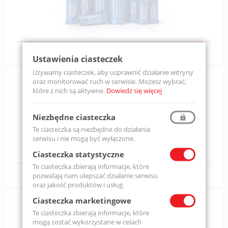
powietrza. Początki naszej firmy
Zobacz produkty
Bezpieczna pneumatyka
Ustawienia ciasteczek
Używamy ciasteczek, aby usprawnić działanie witryny
Bezpieczna pneumatyka
oraz monitorować ruch w serwisie. Możesz wybrać,
które z nich są aktywne.
Dowiedz się więcej
Produkty Protect-Air są produktami niszowymi
Niezbędne ciasteczka
stosowanymi w wielorakich zastosowaniach i dlatego też
Te ciasteczka są niezbędne do działania
serwisu i nie mogą być wyłączone.
Ciasteczka statystyczne
Zobacz produkty
Te ciasteczka zbierają informacje, które
Instalacje pneumatyczne, odkurzacze centralne
pozwalają nam ulepszać działanie serwisu
oraz jakość produktów i usług.
Ciasteczka marketingowe
Instalacje pneumatyczne, odkurzacze centralne
Te ciasteczka zbierają informacje, które
mogą zostać wykorzystane w celach