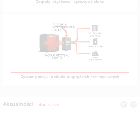
Zespoły łożyskowe i oprawy dzielone
Zespoły łożyskowe i oprawy dzielone
Zespoły łożyskowe i oprawy dzielone to kompleksowe
rozwiązania konstrukcyjne stosowane w maszynach
Zobacz produkty
Systemy odzysku ciepła ze sprężarek przemysłowych
Systemy odzysku ciepła ze sprężarek przemysłowych
Aktualności
zobacz starsze
Znaczna część energii potrzebnej na wytworzenie
sprężonego powietrza jest rozpraszana w formie