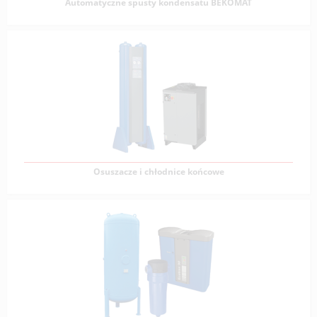
Automatyczne spusty kondensatu BEKOMAT
Automatyczne spusty kondensatu BEKOMAT
Automatyczne spusty kondensatu BEKOMAT to
niezawodne urządzenia przeznaczone do skutecznego
odprowadzania
Zobacz produkty
Osuszacze i chłodnice końcowe
Osuszacze i chłodnice końcowe
Wytworzone przez kompresor sprężone powietrze
zawiera znaczną ilość zanieczyszczeń; cząstek stałych