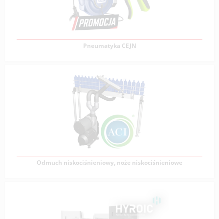
Zobacz produkty
Pneumatyka CEJN
Pneumatyka CEJN
CEJN to uznany na rynku globalnym producent wysokiej
jakości szybkozłączy, wtyczek, pistoletów
Zobacz produkty
Odmuch niskociśnieniowy, noże niskociśnieniowe
Odmuch niskociśnieniowy, noże niskociśnieniowe