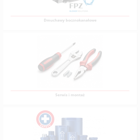
Zobacz produkty
Dmuchawy bocznokanałowe
Dmuchawy bocznokanałowe
Dmuchawy bocznokanałowe mają bardzo szeroki zakres
zastosowań. Wykorzystywane w charakterze kompresora
Zobacz produkty
Serwis i montaż
Serwis i montaż
VERVO od 25 lat specjalizuje się w tematyce sprężonego