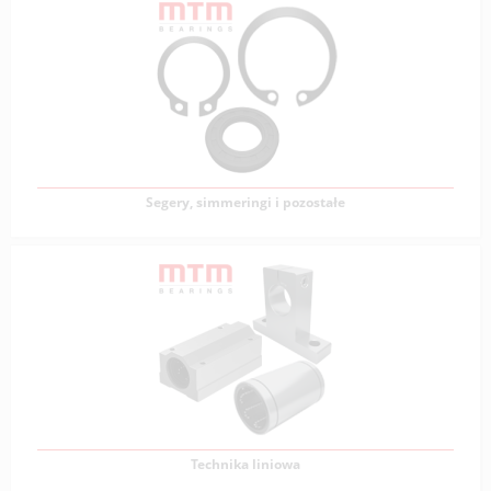
Rolnicze
Łożyska rolnicze muszą charakteryzować się wyjątkową
wytrzymałością oraz zdolnością
Zobacz produkty
Segery, simmeringi i pozostałe
Segery, simmeringi i pozostałe
Segery i simmeringi są kluczowymi elementami w
układach mechanicznych, zapewniającymi uszczelnienie
Zobacz produkty
Technika liniowa