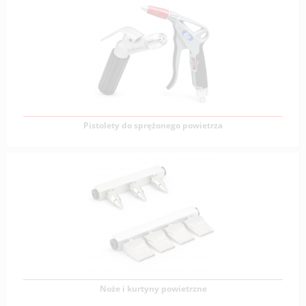
Dysze powietrzne
Dysze energooszczędne są idealnym rozwiązaniem
dla większości gałęzi przemysłu i mogą być
Zobacz produkty
Pistolety do sprężonego powietrza
Pistolety do sprężonego powietrza
Pistolety powietrzne są popularnym rozwiązaniem
stosowanym w wielu gałęziach przemysłu. Urządzenia
Zobacz produkty
Noże i kurtyny powietrzne