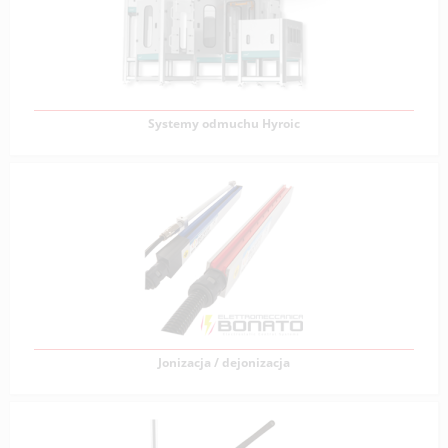
Niskociśnieniowe systemy odmuchowe wykorzystują
powietrze o niskim ciśnieniu, którego źródłem
Zobacz produkty
Systemy odmuchu Hyroic
Systemy odmuchu Hyroic
Wydajność suszenia ma kluczowe znaczenie dla
sprawnego przebiegu produkcji. Gdy systemy suszenia
działają
Zobacz produkty
Jonizacja / dejonizacja
Jonizacja / dejonizacja