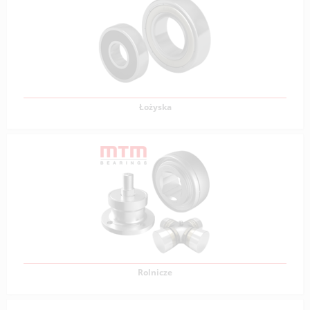
Łańcuchy rolkowe to nieodłączny element wielu
mechanizmów przemysłowych, charakteryzujący
Zobacz produkty
Łożyska
Łożyska
Łożyska to elementy mechaniczne używane do
umożliwienia ruchu obrotowego lub liniowego
pomiędzy
Zobacz produkty
Rolnicze