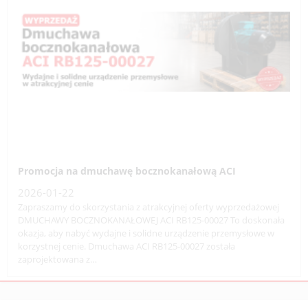
Zobacz produkty
Promocja na dmuchawę bocznokanałową ACI
2026-01-22
Zapraszamy do skorzystania z atrakcyjnej oferty wyprzedażowej
DMUCHAWY BOCZNOKANAŁOWEJ ACI RB125-00027 To doskonała
okazja, aby nabyć wydajne i solidne urządzenie przemysłowe w
korzystnej cenie. Dmuchawa ACI RB125-00027 została
zaprojektowana z…