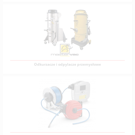
Noże i kurtyny powietrzne
Noże powietrzne oraz kurtyny powietrzne z oferty Vervo
to specjalistyczne urządzenia przeznaczone do
Zobacz produkty
Odkurzacze i odpylacze przemysłowe
Odkurzacze i odpylacze przemysłowe
Firma VERVO posiada w swojej ofercie profesjonalne
odkurzacze przemysłowe do większości aplikacji:
Zobacz produkty