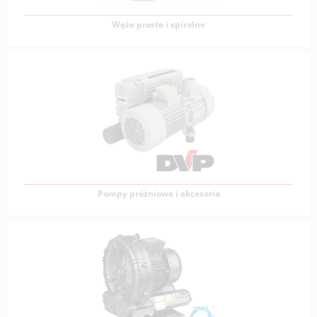
Zobacz produkty
Węże proste i spiralne
Węże proste i spiralne
Węże przemysłowe to elastyczne rury lub węże
wykonane z różnych materiałów, takich
Zobacz produkty
Pompy próżniowe i akcesoria
Pompy próżniowe i akcesoria
Firma DVP od ponad 30 lat projektuje i produkuje
pompy oraz dmuchawy, wykorzystując nowoczesne
technologie,