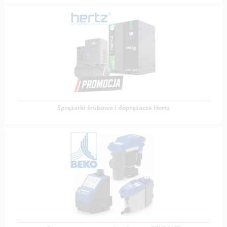
Sprężarki łopatkowe
Firma VERVO od ponad 20 lat jest autoryzowanym
dealerem marki MATTEI w Polsce, jednocześnie
prowadzi
Zobacz produkty
Sprężarki śrubowe i doprężacze Hertz
Sprężarki śrubowe i doprężacze Hertz
Firma Hertz Kompressoren oferuje szeroką gamę
sprężarek śrubowych, które charakteryzują
Zobacz produkty