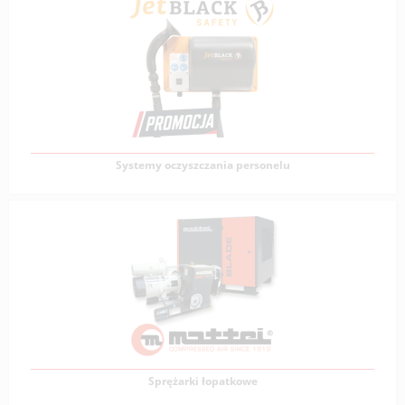
Odciągi spawalnicze
Odciągi spawalnicze to urządzenia przeznaczone do
skutecznego usuwania dymów, pyłów
Zobacz produkty
Systemy oczyszczania personelu
Systemy oczyszczania personelu
Stacje oczyszczania personelu Jet Black to rozwiązania
przeznaczone do skutecznego usuwania pyłów
Zobacz produkty
Sprężarki łopatkowe