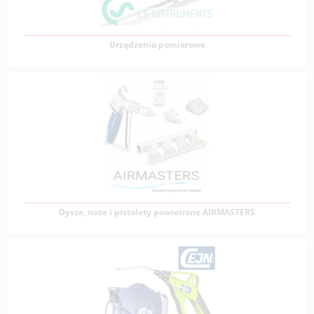
Zobacz produkty
Urządzenia pomiarowe
Urządzenia pomiarowe
Firma VERVO jest autoryzowanym dystrybutorem CS
Instruments Germany i oferuje szeroką gamę urządzeń
Zobacz produkty
Dysze, noże i pistolety powietrzne AIRMASTERS
Dysze, noże i pistolety powietrzne AIRMASTERS
AirMasters® to włoska firma w wieloletnim
doświadczeniem i specjalistyczną wiedzą w zakresie