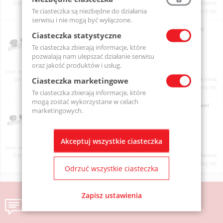
Ceny produktów widoczne dopiero po zalogowaniu. Jeżeli nie posiadasz konta,
Te ciasteczka są niezbędne do działania
zarejestruj się.
serwisu i nie mogą być wyłączone.
Nóż powietrzny AirMasters AS03 z trzema wzmacniaczami
Ciasteczka statystyczne
strumienia powietrza, cynk
AS03
Te ciasteczka zbierają informacje, które
pozwalają nam ulepszać działanie serwisu
oraz jakość produktów i usług.
Na zamówienie
Ceny produktów widoczne dopiero po zalogowaniu. Jeżeli nie posiadasz konta,
Ciasteczka marketingowe
zarejestruj się.
Te ciasteczka zbierają informacje, które
mogą zostać wykorzystane w celach
Nóż powietrzny AirMasters AS04 z czterema wzmacniaczami
marketingowych.
strumienia powietrza, cynk
AS04
Akceptuj wszystkie ciasteczka
Na zamówienie
Ceny produktów widoczne dopiero po zalogowaniu. Jeżeli nie posiadasz konta,
zarejestruj się.
Odrzuć wszystkie ciasteczka
Zapisz ustawienia
Wyślij wiadomość