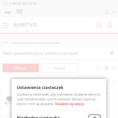
(+48) 42 252 55 55
Noże powietrzne ze wzmacniaczami
Noże powietrzne ze wzmacniaczami
Filtruj
Sortuj
Na stronie
Ustawienia ciasteczek
Nóż powietrzny AirMasters AS02 z dwoma wzmacniaczami
Używamy ciasteczek, aby usprawnić działanie witryny
strumienia powietrza, cynk
oraz monitorować ruch w serwisie. Możesz wybrać,
AS02
które z nich są aktywne.
Dowiedz się więcej
Na zamówienie
Niezbędne ciasteczka