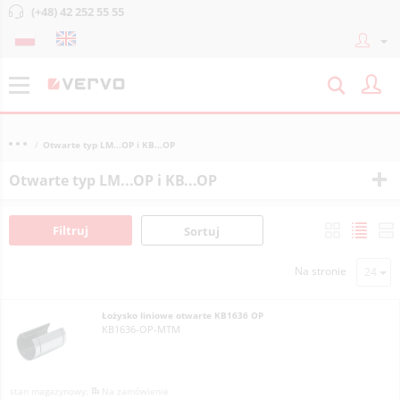
(+48) 42 252 55 55
Otwarte typ LM...OP i KB...OP
Otwarte typ LM...OP i KB...OP
Filtruj
Sortuj
Na stronie
Łożysko liniowe otwarte KB1636 OP
KB1636-OP-MTM
Na zamówienie