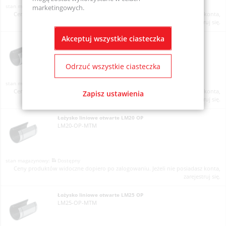
Na zamówienie
marketingowych.
Ceny produktów widoczne dopiero po zalogowaniu. Jeżeli nie posiadasz konta,
zarejestruj się.
Akceptuj wszystkie ciasteczka
Łożysko liniowe otwarte LM16 OP,
LM16-OP-MTM
Odrzuć wszystkie ciasteczka
Dostępny
Ceny produktów widoczne dopiero po zalogowaniu. Jeżeli nie posiadasz konta,
Zapisz ustawienia
zarejestruj się.
Łożysko liniowe otwarte LM20 OP
LM20-OP-MTM
Dostępny
Ceny produktów widoczne dopiero po zalogowaniu. Jeżeli nie posiadasz konta,
zarejestruj się.
Łożysko liniowe otwarte LM25 OP
LM25-OP-MTM