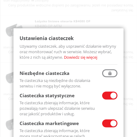
Dostępny
Ceny produktów widoczne dopiero po zalogowaniu. Jeżeli nie posiadasz konta,
zarejestruj się.
Łożysko liniowe otwarte KB4080 OP
KB4080-OP-MTM
Ustawienia ciasteczek
Używamy ciasteczek, aby usprawnić działanie witryny
Na zamówienie
oraz monitorować ruch w serwisie. Możesz wybrać,
Ceny produktów widoczne dopiero po zalogowaniu. Jeżeli nie posiadasz konta,
które z nich są aktywne.
Dowiedz się więcej
zarejestruj się.
Łożysko liniowe otwarte LM10 OP
Niezbędne ciasteczka
LM10-OP-MTM
Te ciasteczka są niezbędne do działania
serwisu i nie mogą być wyłączone.
Dostępny
Ciasteczka statystyczne
Ceny produktów widoczne dopiero po zalogowaniu. Jeżeli nie posiadasz konta,
Te ciasteczka zbierają informacje, które
zarejestruj się.
pozwalają nam ulepszać działanie serwisu
oraz jakość produktów i usług.
Łożysko liniowe otwarte LM12 OP
LM12-OP-MTM
Ciasteczka marketingowe
Te ciasteczka zbierają informacje, które
mogą zostać wykorzystane w celach