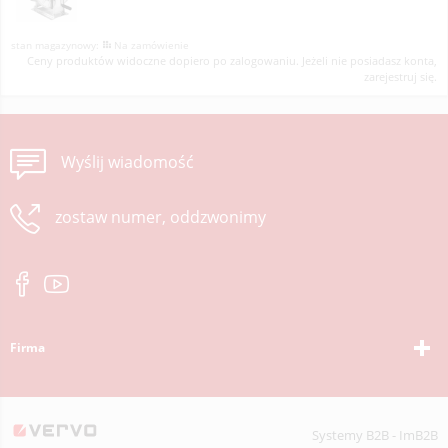
Na zamówienie
Ceny produktów widoczne dopiero po zalogowaniu. Jeżeli nie posiadasz konta,
zarejestruj się.
Wyślij wiadomość
zostaw numer, oddzwonimy
Firma
Systemy B2B - ImB2B