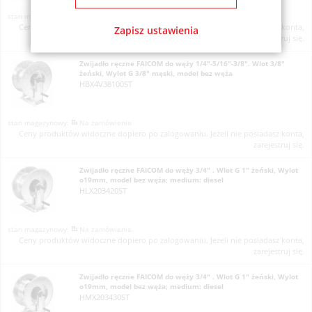
Na zamówienie
Ceny produktów widoczne dopiero po zalogowaniu. Jeżeli nie posiadasz konta,
Zapisz ustawienia
zarejestruj się.
Zwijadło ręczne FAICOM do węży 1/4"-5/16"-3/8". Wlot 3/8"
żeński, Wylot G 3/8" męski, model bez węża
HBX4V38100ST
Na zamówienie
Ceny produktów widoczne dopiero po zalogowaniu. Jeżeli nie posiadasz konta,
zarejestruj się.
Zwijadło ręczne FAICOM do węży 3/4" . Wlot G 1" żeński, Wylot
o19mm, model bez węża; medium: diesel
HLX203420ST
Na zamówienie
Ceny produktów widoczne dopiero po zalogowaniu. Jeżeli nie posiadasz konta,
zarejestruj się.
Zwijadło ręczne FAICOM do węży 3/4" . Wlot G 1" żeński, Wylot
o19mm, model bez węża; medium: diesel
HMX203430ST