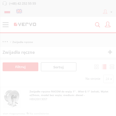
(+48) 42 252 55 55
Zwijadła ręczne
Zwijadła ręczne
Filtruj
Sortuj
Na stronie
Zwijadło ręczne FAICOM do węży 1" . Wlot G 1" żeński, Wylot
o25mm, model bez węża; medium: diesel -
HBX200130ST
Na zamówienie