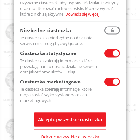
Używamy ciasteczek, aby usprawnić działanie witryny
Na zamówienie
oraz monitorować ruch w serwisie. Możesz wybrać,
Ceny produktów widoczne dopiero po zalogowaniu. Jeżeli nie posiadasz konta,
które z nich są aktywne.
Dowiedz się więcej
zarejestruj się.
Zwijadło ręczne FAICOM do węży 1/4"-5/16"-3/8". Wlot 3/8"
Niezbędne ciasteczka
żeński, Wylot G 3/8" męski, model bez węża
HLX4V3840ST
Te ciasteczka są niezbędne do działania
serwisu i nie mogą być wyłączone.
Na zamówienie
Ciasteczka statystyczne
Ceny produktów widoczne dopiero po zalogowaniu. Jeżeli nie posiadasz konta,
Te ciasteczka zbierają informacje, które
zarejestruj się.
pozwalają nam ulepszać działanie serwisu
oraz jakość produktów i usług.
Zwijadło ręczne FAICOM do węży 1/4"-5/16"-3/8". Wlot 3/8"
żeński, Wylot G 3/8" męski, model bez węża
Ciasteczka marketingowe
HX4V3825ST
Te ciasteczka zbierają informacje, które
mogą zostać wykorzystane w celach
Na zamówienie
marketingowych.
Ceny produktów widoczne dopiero po zalogowaniu. Jeżeli nie posiadasz konta,
zarejestruj się.
Akceptuj wszystkie ciasteczka
Zwijadło ręczne FAICOM do węży 1/4"-5/16"-3/8". Wlot 3/8"
żeński, Wylot G 3/8" męski, model bez węża
HMX4V3860ST
Odrzuć wszystkie ciasteczka