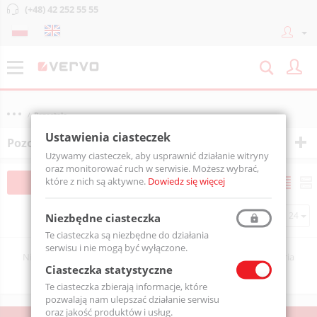
(+48) 42 252 55 55
Pozostałe
Ustawienia ciasteczek
Pozostałe
Używamy ciasteczek, aby usprawnić działanie witryny
oraz monitorować ruch w serwisie. Możesz wybrać,
które z nich są aktywne.
Dowiedz się więcej
Filtruj
Sortuj
Na stronie
Niezbędne ciasteczka
Te ciasteczka są niezbędne do działania
serwisu i nie mogą być wyłączone.
Niestety nie znaleziono żadnego produktu spełniającego kryteria
Ciasteczka statystyczne
wyszukiwania.
Te ciasteczka zbierają informacje, które
pozwalają nam ulepszać działanie serwisu
oraz jakość produktów i usług.