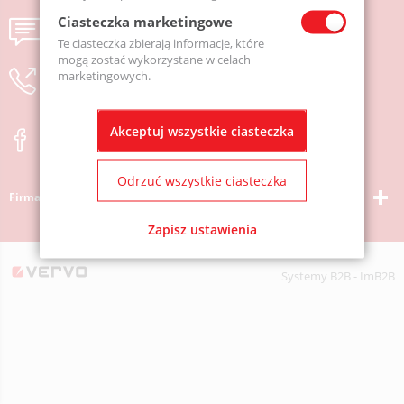
Ciasteczka marketingowe
Wyślij wiadomość
Te ciasteczka zbierają informacje, które
mogą zostać wykorzystane w celach
marketingowych.
zostaw numer, oddzwonimy
Akceptuj wszystkie ciasteczka
Odrzuć wszystkie ciasteczka
Firma
Zapisz ustawienia
Systemy B2B - ImB2B