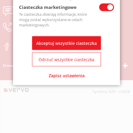
Ciasteczka marketingowe
Wyślij wiadomość
Te ciasteczka zbierają informacje, które
mogą zostać wykorzystane w celach
marketingowych.
zostaw numer, oddzwonimy
Akceptuj wszystkie ciasteczka
Odrzuć wszystkie ciasteczka
Firma
Zapisz ustawienia
Systemy B2B - ImB2B