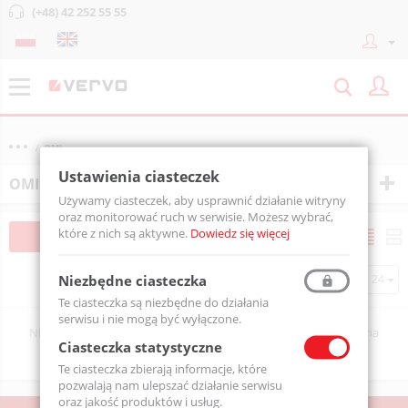
(+48) 42 252 55 55
OMI
Ustawienia ciasteczek
OMI
Używamy ciasteczek, aby usprawnić działanie witryny
oraz monitorować ruch w serwisie. Możesz wybrać,
które z nich są aktywne.
Dowiedz się więcej
Filtruj
Sortuj
Na stronie
Niezbędne ciasteczka
Te ciasteczka są niezbędne do działania
serwisu i nie mogą być wyłączone.
Niestety nie znaleziono żadnego produktu spełniającego kryteria
Ciasteczka statystyczne
wyszukiwania.
Te ciasteczka zbierają informacje, które
pozwalają nam ulepszać działanie serwisu
oraz jakość produktów i usług.