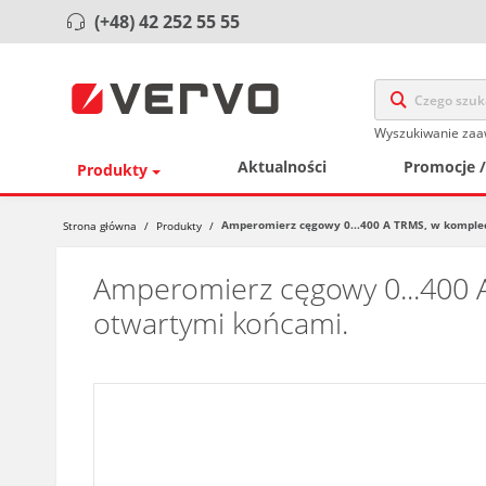
(+48) 42 252 55 55
Wyszukiwanie za
Aktualności
Promocje 
Produkty
Amperomierz cęgowy 0...400 A TRMS, w komple
Strona główna
/
Produkty
/
Amperomierz cęgowy 0...400 
otwartymi końcami.