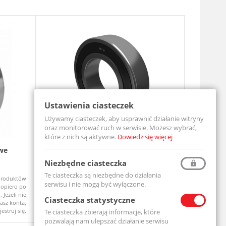
Ustawienia ciasteczek
Używamy ciasteczek, aby usprawnić działanie witryny
oraz monitorować ruch w serwisie. Możesz wybrać,
które z nich są aktywne.
Dowiedz się więcej
we
Łożysko Kulkowe Jednorzędowe 6204
Zespół ł
2RS
UCF206-MT
Niezbędne ciasteczka
6204-2RS-MTM
Te ciasteczka są niezbędne do działania
produktów
Ceny produktów
Na zamówi
Dostępny
serwisu i nie mogą być wyłączone.
opiero po
widoczne dopiero po
 Jeżeli nie
zalogowaniu. Jeżeli nie
Ciasteczka statystyczne
asz konta,
posiadasz konta,
jestruj się.
zarejestruj się.
Te ciasteczka zbierają informacje, które
pozwalają nam ulepszać działanie serwisu