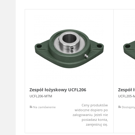
Zespół łożyskowy UCFL206
Zespół 
UCFL206-MTM
UCFL205-
Ceny produktów
Na zamówienie
Dostępn
widoczne dopiero po
zalogowaniu. Jeżeli nie
posiadasz konta,
zarejestruj się.