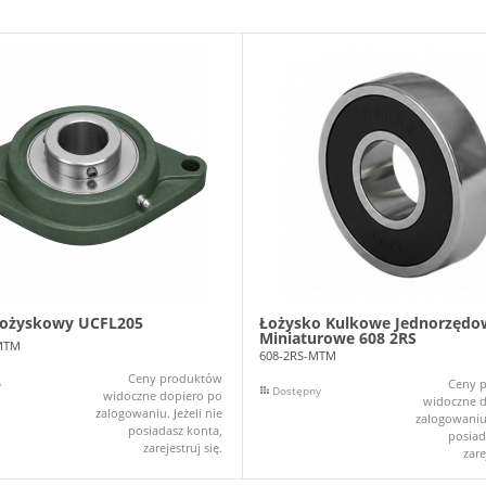
łożyskowy UCFL205
Łożysko Kulkowe Jednorzędo
Miniaturowe 608 2RS
MTM
608-2RS-MTM
Ceny produktów
Ceny 
y
Dostępny
widoczne dopiero po
widoczne d
zalogowaniu. Jeżeli nie
zalogowaniu.
posiadasz konta,
posiad
zarejestruj się.
zare