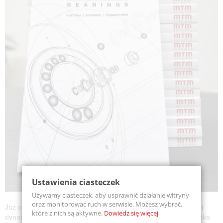
Ustawienia ciasteczek
Używamy ciasteczek, aby usprawnić działanie witryny
oraz monitorować ruch w serwisie. Możesz wybrać,
Już od
20 lat
dział
łożysk MTM
funkcjonuje jako samodzielne i
które z nich są aktywne.
Dowiedz się więcej
dynamicznie rozwijające się ogniwo VERVO. W tym czasie marka