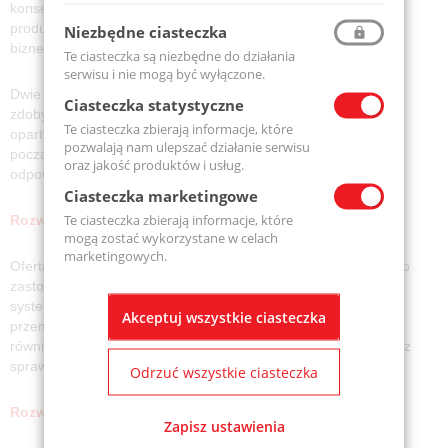
konsekwentnie umacniała swoją pozycję, rozszerzała ofertę
produktową oraz rozwijała współpracę z klientami i partnerami
Niezbędne ciasteczka
biznesowymi.
Te ciasteczka są niezbędne do działania
serwisu i nie mogą być wyłączone.
Dwie dekady działalności to okres intensywnego rozwoju,
Ciasteczka statystyczne
zdobywania doświadczenia oraz budowania trwałych relacji
Te ciasteczka zbierają informacje, które
opartych na zaufaniu, jakości i niezawodności. Marka MTM od
pozwalają nam ulepszać działanie serwisu
początku koncentruje się na dostarczaniu rozwiązań
oraz jakość produktów i usług.
odpowiadających na potrzeby nowoczesnego przemysłu.
Ciasteczka marketingowe
Te ciasteczka zbierają informacje, które
Rozwiązania dla wielu gałęzi przemysłu
mogą zostać wykorzystane w celach
marketingowych.
Oferta MTM obejmuje szeroki wybór łożysk przeznaczonych do
zastosowań w maszynach, urządzeniach produkcyjnych,
systemach transportowych oraz innych instalacjach
Akceptuj wszystkie ciasteczka
przemysłowych. Istotnym elementem działalności marki jest
również zapewnienie odpowiedniej dostępności produktów oraz
sprawnej realizacji zamówień.
Odrzuć wszystkie ciasteczka
Rozwój MTM opiera się na:
Zapisz ustawienia