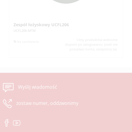
Zespół łożyskowy UCFL206
Z
UCFL206-MTM
UC
Ceny produktów widoczne
Na zamówienie
dopiero po zalogowaniu. Jeżeli nie
posiadasz konta, zarejestruj się.
Wyślij wiadomość
zostaw numer, oddzwonimy