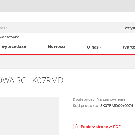
wszyst
awansowane
/ wyprzedaże
Nowości
O nas
Warto
WA SCL K07RMD
Dostępność:
Na zamówienie
Kod produktu:
SK07RMD00+0074
Pobierz stronę w PDF