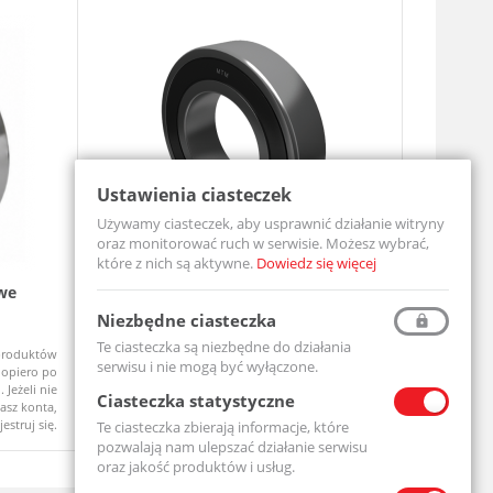
Ustawienia ciasteczek
Używamy ciasteczek, aby usprawnić działanie witryny
oraz monitorować ruch w serwisie. Możesz wybrać,
które z nich są aktywne.
Dowiedz się więcej
we
Łożysko Kulkowe Jednorzędowe 6204
Zespół ł
2RS
UCF206-MT
Niezbędne ciasteczka
6204-2RS-MTM
Te ciasteczka są niezbędne do działania
produktów
Ceny produktów
Na zamówi
Dostępny
serwisu i nie mogą być wyłączone.
opiero po
widoczne dopiero po
 Jeżeli nie
zalogowaniu. Jeżeli nie
Ciasteczka statystyczne
asz konta,
posiadasz konta,
jestruj się.
zarejestruj się.
Te ciasteczka zbierają informacje, które
pozwalają nam ulepszać działanie serwisu
oraz jakość produktów i usług.