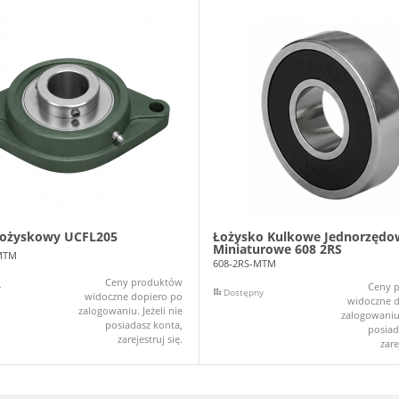
łożyskowy UCFL205
Łożysko Kulkowe Jednorzędo
Miniaturowe 608 2RS
MTM
608-2RS-MTM
Ceny produktów
Ceny 
y
Dostępny
widoczne dopiero po
widoczne d
zalogowaniu. Jeżeli nie
zalogowaniu.
posiadasz konta,
posiad
zarejestruj się.
zare