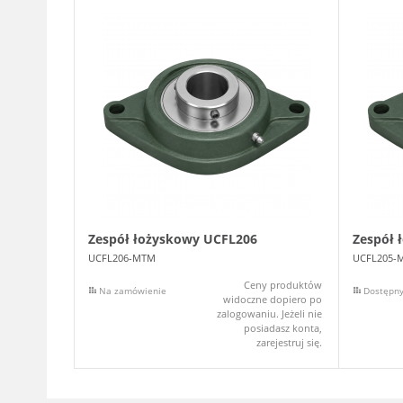
Zespół łożyskowy UCFL206
Zespół 
UCFL206-MTM
UCFL205-
Ceny produktów
Na zamówienie
Dostępn
widoczne dopiero po
zalogowaniu. Jeżeli nie
posiadasz konta,
zarejestruj się.