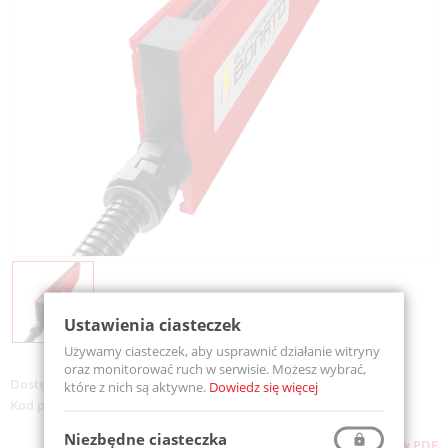
Ustawienia ciasteczek
Używamy ciasteczek, aby usprawnić działanie witryny
oraz monitorować ruch w serwisie. Możesz wybrać,
Dostępność:
Na zamówienie
które z nich są aktywne.
Dowiedz się więcej
Kod produktu:
CBR-10-760
Niezbędne ciasteczka
Pliki do pobrania
Pobierz stronę w PDF