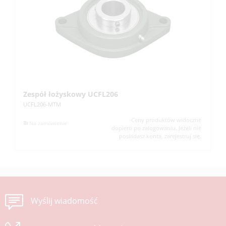
Zespół łożyskowy UCFL206
Z
UCFL206-MTM
UC
Ceny produktów widoczne
Na zamówienie
dopiero po zalogowaniu. Jeżeli nie
posiadasz konta, zarejestruj się.
Wyślij wiadomość