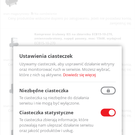
Na zamówienie
Ceny produktów widoczne dopiero po zalogowaniu. Jeżeli nie posiadasz konta,
zarejestruj się.
Kompresor śrubowy IES na zbiorniku ECB15-10-270,
zmiennoobrotowy, napęd: pasowy, moc: 15kW, wydajnoś
ECB15-10-270
Ustawienia ciasteczek
Na zamówienie
Używamy ciasteczek, aby usprawnić działanie witryny
Ceny produktów widoczne dopiero po zalogowaniu. Jeżeli nie posiadasz konta,
oraz monitorować ruch w serwisie. Możesz wybrać,
zarejestruj się.
które z nich są aktywne.
Dowiedz się więcej
Kompresor śrubowy IES na zbiorniku ECB15-10-470,
zmiennoobrotowy, napęd: pasowy, moc: 15kW, wydajnoś
ECB15-10-470
Niezbędne ciasteczka
Te ciasteczka są niezbędne do działania
serwisu i nie mogą być wyłączone.
Na zamówienie
Ceny produktów widoczne dopiero po zalogowaniu. Jeżeli nie posiadasz konta,
Ciasteczka statystyczne
zarejestruj się.
Te ciasteczka zbierają informacje, które
pozwalają nam ulepszać działanie serwisu
Kompresor śrubowy IES na zbiorniku ECB15-8-270,
oraz jakość produktów i usług.
zmiennoobrotowy, napęd: pasowy, moc: 15kW, wydajność