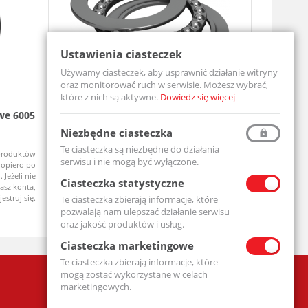
Ustawienia ciasteczek
Używamy ciasteczek, aby usprawnić działanie witryny
oraz monitorować ruch w serwisie. Możesz wybrać,
które z nich są aktywne.
Dowiedz się więcej
we 6005
Łożysko Kulkowe Wzdłużne
Łożysko 
Jednokierunkowe 51107
Dwurzędo
Niezbędne ciasteczka
51107-MTM
3208-2RS-T
Te ciasteczka są niezbędne do działania
produktów
Ceny produktów
Dostępny
Dostępny
serwisu i nie mogą być wyłączone.
opiero po
widoczne dopiero po
 Jeżeli nie
zalogowaniu. Jeżeli nie
Ciasteczka statystyczne
asz konta,
posiadasz konta,
jestruj się.
zarejestruj się.
Te ciasteczka zbierają informacje, które
pozwalają nam ulepszać działanie serwisu
oraz jakość produktów i usług.
Ciasteczka marketingowe
Te ciasteczka zbierają informacje, które
mogą zostać wykorzystane w celach
Firma
marketingowych.
Polityka prywatności