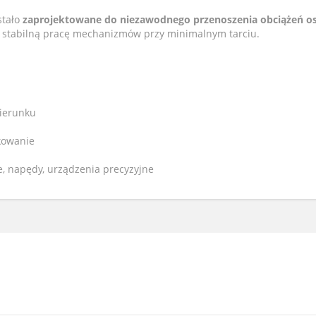
stało
zaprojektowane do niezawodnego przenoszenia obciążeń o
 stabilną pracę mechanizmów przy minimalnym tarciu.
kierunku
kowanie
e, napędy, urządzenia precyzyjne