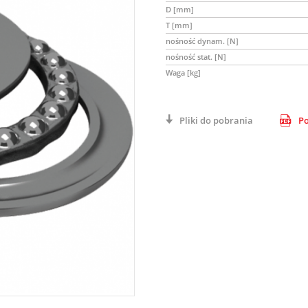
D [mm]
T [mm]
nośność dynam. [N]
nośność stat. [N]
Waga [kg]
Pliki do pobrania
Po