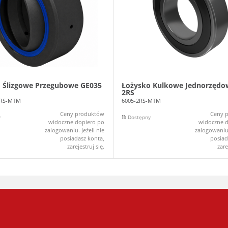
 Ślizgowe Przegubowe GE035
Łożysko Kulkowe Jednorzędo
2RS
2RS-MTM
6005-2RS-MTM
Ceny produktów
Ceny 
y
Dostępny
widoczne dopiero po
widoczne d
zalogowaniu. Jeżeli nie
zalogowaniu.
posiadasz konta,
posiad
zarejestruj się.
zare