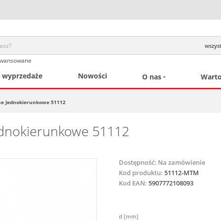
wszyst
awansowane
/ wyprzedaże
Nowości
O nas
Warto
ne Jednokierunkowe 51112
ednokierunkowe 51112
Dostępność:
Na zamówienie
Kod produktu:
51112-MTM
Kod EAN:
5907772108093
d [mm]