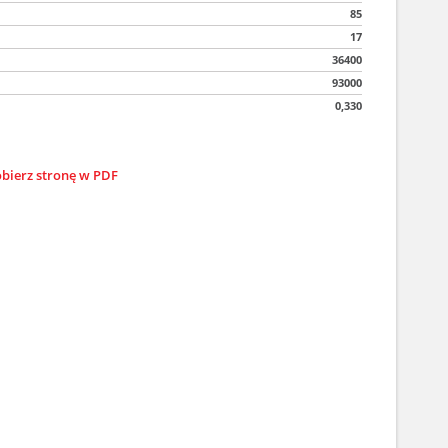
85
17
36400
93000
0,330
bierz stronę w PDF