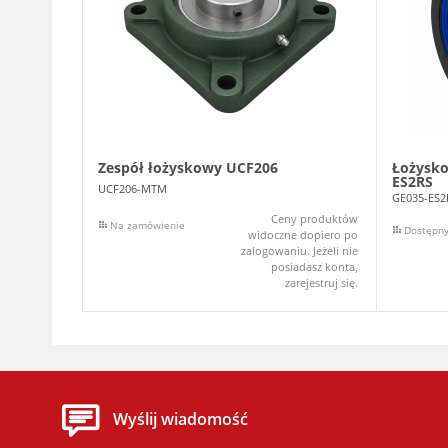
Zespół łożyskowy UCF206
Łożysko
ES2RS
UCF206-MTM
GE035-ES
Ceny produktów
Na zamówienie
Dostępn
widoczne dopiero po
zalogowaniu. Jeżeli nie
posiadasz konta,
zarejestruj się.
Wyślij wiadomość