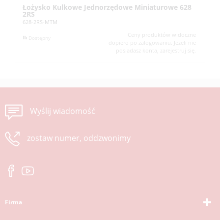
Łożysko Kulkowe Jednorzędowe Miniaturowe 628
Ł
2RS
T
628-2RS-MTM
22
Ceny produktów widoczne
Dostępny
dopiero po zalogowaniu. Jeżeli nie
posiadasz konta, zarejestruj się.
Wyślij wiadomość
zostaw numer, oddzwonimy
Firma