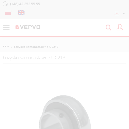
(+48) 42 252 55 55
Łożysko samonastawne UC213
Łożysko samonastawne UC213