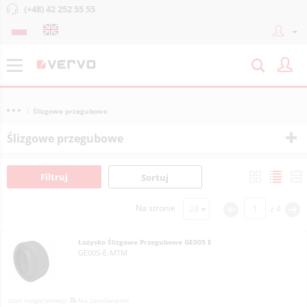
(+48) 42 252 55 55
Ślizgowe przegubowe
Ślizgowe przegubowe
Filtruj
Sortuj
Na stronie
z
4
<
>
Łożysko Ślizgowe Przegubowe GE005 E
GE005-E-MTM
Na zamówienie