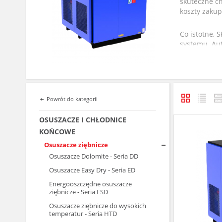
skuteczne c
koszty zakup
Co istotne, 
systemu. Au
adsorpcyjnyc
gdzie powie
Seria SFD t
niskim koszc
Powrót do kategorii
OSUSZACZE I CHŁODNICE
KOŃCOWE
Osuszacze ziębnicze
Osuszacze Dolomite - Seria DD
Osuszacze Easy Dry - Seria ED
Energooszczędne osuszacze
ziębnicze - Seria ESD
Osuszacze ziębnicze do wysokich
temperatur - Seria HTD