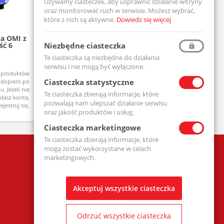
Używamy ciasteczek, aby usprawnić działanie witryny
oraz monitorować ruch w serwisie. Możesz wybrać,
które z nich są aktywne.
Dowiedz się więcej
za OMI z
Osuszacz sprężonego powietrza OMI z
Niezbędne ciasteczka
ść 6
regenaracją SFD 420 - wydajność 7
m3/min - ciśnienie 14 bar max
Te ciasteczka są niezbędne do działania
SFD 420
serwisu i nie mogą być wyłączone.
 produktów
Ceny produktów
Na zamówienie
Ciasteczka statystyczne
 dopiero po
widoczne dopiero po
. Jeżeli nie
zalogowaniu. Jeżeli nie
Te ciasteczka zbierają informacje, które
dasz konta,
posiadasz konta,
pozwalają nam ulepszać działanie serwisu
ejestruj się.
zarejestruj się.
oraz jakość produktów i usług.
Ciasteczka marketingowe
Te ciasteczka zbierają informacje, które
mogą zostać wykorzystane w celach
Firma
marketingowych.
Polityka prywatności
Klauzula informacyjna - formularz
kontaktowy
Akceptuj wszystkie ciasteczka
REGULAMIN SKLEPU ON-LINE wraz z RODO
Odrzuć wszystkie ciasteczka