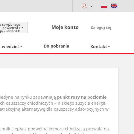
e sprężonego
Moje konto
Zaloguj się
powietrza z
ą - Seria SFD
Do pobrania
 wiedzieć
Kontakt
o jedyne na rynku zapewniają
punkt rosy na poziomie
h osuszaczy chłodniczych – niskiego zużycia energii,
 atrakcyjną alternatywę dla osuszaczy adsorpcyjnych w
ennik ciepła z podwójną komorą chłodzącą pozwala na