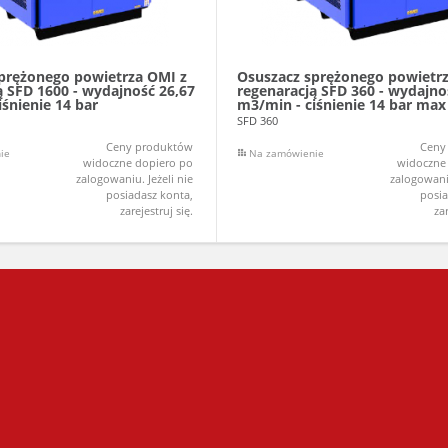
prężonego powietrza OMI z
Osuszacz sprężonego powietr
ą SFD 1600 - wydajność 26,67
regenaracją SFD 360 - wydajno
śnienie 14 bar
m3/min - ciśnienie 14 bar max
SFD 360
Ceny produktów
Ceny
ie
Na zamówienie
widoczne dopiero po
widoczne
zalogowaniu. Jeżeli nie
zalogowaniu
posiadasz konta,
posia
zarejestruj się.
zar