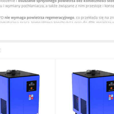
hłodzenie i
osuszanie sprężonego powietrza bez konieczności st
u i wymiany pochłaniacza, a także związane z nim przestoje i kons
SFD
nie wymaga powietrza regeneracyjnego
, co przekłada się na 
tomatyczna praca, kompaktowa konstrukcja oraz do 40% mniejsze 
h czynią tę serię idealną do zastosowań w przemyśle spożywczym,
trze musi być suche – nawet w warunkach ujemnych temperatur.
o nowoczesne, niezawodne i ekonomiczne rozwiązanie
dla użytkow
ie posiadania.