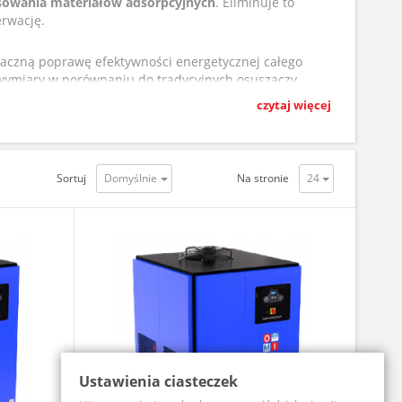
osowania materiałów adsorpcyjnych
. Eliminuje to
erwację.
znaczną poprawę efektywności energetycznej całego
wymiary w porównaniu do tradycyjnych osuszaczy
 farmaceutycznym, elektronicznym i wszędzie tam,
czytaj więcej
ników, którzy oczekują wysokiej jakości powietrza przy
Sortuj
Na stronie
Ustawienia ciasteczek