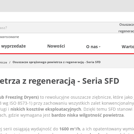
Osuszacz
regeneracj
awansowane
/ wyprzedaże
Nowości
O nas
Warto
Osuszacze sprężonego powietrza z regeneracją - Seria SFD
nicze
/
trza z regeneracją - Seria SFD
ub Freezing Dryers)
to rewolucyjne osuszacze ziębnicze, które jak
3 wg ISO 8573-1) przy zachowaniu wszystkich zalet konwencjonalnyc
ługi i
niskich kosztów eksploatacyjnych
. Dzięki temu SFD stanowi
ach, gdzie wymagana jest
bardzo niska wilgotność powietrza
.
j serii osiągają wydajność do
1600 m³/h
, a ich opatentowany wymi