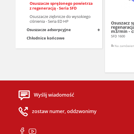
Osuszacze sprężonego powietrza
z regeneracją - Seria SFD
Osuszacze ziębnicze do wysokiego
ciśnienia - Seria ED HP
Osuszacz s
regenaracj
Osuszacze adsorpcyjne
m3/min - ci
SFD 1600
Chłodnice końcowe
Na zamówien
Wyślij wiadomość
zostaw numer, oddzwonimy