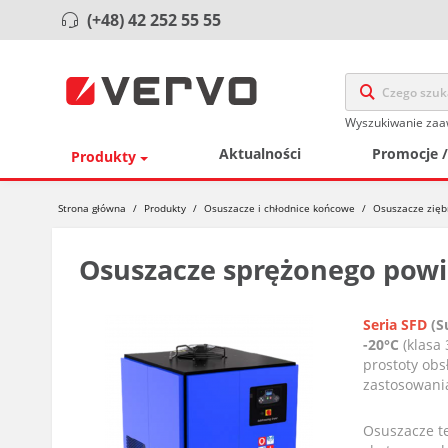
(+48) 42 252 55 55
Wyszukiwanie za
Aktualności
Promocje 
Produkty
Strona główna
/
Produkty
/
Osuszacze i chłodnice końcowe
/
Osuszacze zięb
Osuszacze sprężonego powie
Seria SFD
(S
-20°C
(klasa 
prostoty obs
zastosowani
Osuszacze te