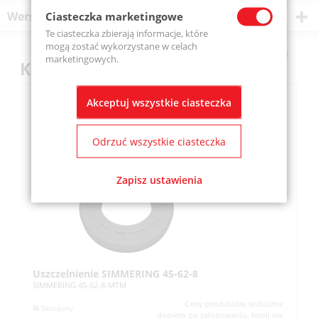
Wersje produktu
Ciasteczka marketingowe
Te ciasteczka zbierają informacje, które
mogą zostać wykorzystane w celach
marketingowych.
Klienci kupili również
Akceptuj wszystkie ciasteczka
Odrzuć wszystkie ciasteczka
Zapisz ustawienia
Uszczelnienie SIMMERING 45-62-8
U
SIMMERING 45-62-8-MTM
SI
Ceny produktów widoczne
Dostępny
dopiero po zalogowaniu. Jeżeli nie