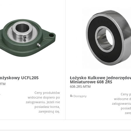
łożyskowy UCFL205
Łożysko Kulkowe Jednorzędo
Miniaturowe 608 2RS
MTM
608-2RS-MTM
Ceny produktów
Ceny 
y
Dostępny
widoczne dopiero po
widoczne d
zalogowaniu. Jeżeli nie
zalogowaniu.
posiadasz konta,
posiad
zarejestruj się.
zare