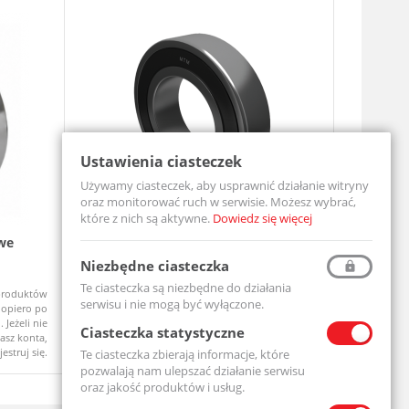
Ustawienia ciasteczek
Używamy ciasteczek, aby usprawnić działanie witryny
oraz monitorować ruch w serwisie. Możesz wybrać,
które z nich są aktywne.
Dowiedz się więcej
we
Łożysko Kulkowe Jednorzędowe 6204
Zespół ł
2RS
UCF206-MT
Niezbędne ciasteczka
6204-2RS-MTM
Te ciasteczka są niezbędne do działania
produktów
Ceny produktów
Na zamówi
Dostępny
serwisu i nie mogą być wyłączone.
opiero po
widoczne dopiero po
 Jeżeli nie
zalogowaniu. Jeżeli nie
Ciasteczka statystyczne
asz konta,
posiadasz konta,
jestruj się.
zarejestruj się.
Te ciasteczka zbierają informacje, które
pozwalają nam ulepszać działanie serwisu
oraz jakość produktów i usług.