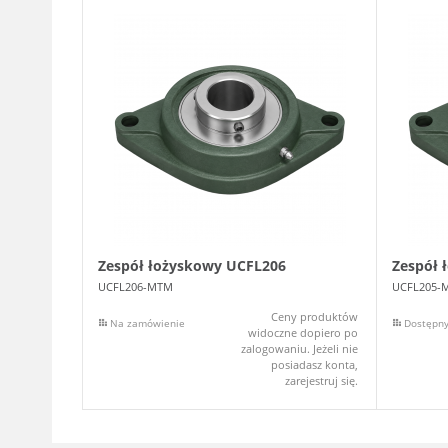
Zespół łożyskowy UCFL206
Zespół 
UCFL206-MTM
UCFL205-
Ceny produktów
Na zamówienie
Dostępn
widoczne dopiero po
zalogowaniu. Jeżeli nie
posiadasz konta,
zarejestruj się.