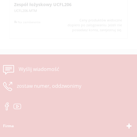
Zespół łożyskowy UCFL206
Z
UCFL206-MTM
UC
Ceny produktów widoczne
Na zamówienie
dopiero po zalogowaniu. Jeżeli nie
posiadasz konta, zarejestruj się.
Wyślij wiadomość
zostaw numer, oddzwonimy
Firma