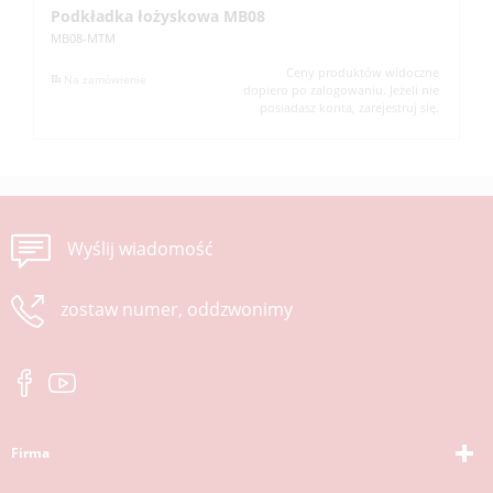
Podkładka łożyskowa MB08
N
MB08-MTM
KM
Ceny produktów widoczne
Na zamówienie
dopiero po zalogowaniu. Jeżeli nie
posiadasz konta, zarejestruj się.
Wyślij wiadomość
zostaw numer, oddzwonimy
Firma