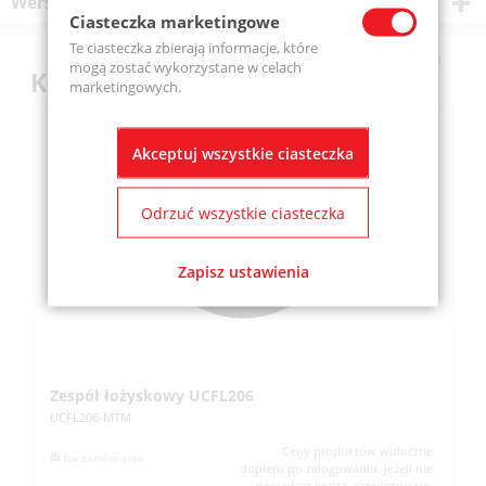
Wersje produktu
Ciasteczka marketingowe
Te ciasteczka zbierają informacje, które
mogą zostać wykorzystane w celach
Klienci kupili również
marketingowych.
Akceptuj wszystkie ciasteczka
Odrzuć wszystkie ciasteczka
Zapisz ustawienia
Zespół łożyskowy UCFL206
Z
UCFL206-MTM
UC
Ceny produktów widoczne
Na zamówienie
dopiero po zalogowaniu. Jeżeli nie
posiadasz konta, zarejestruj się.