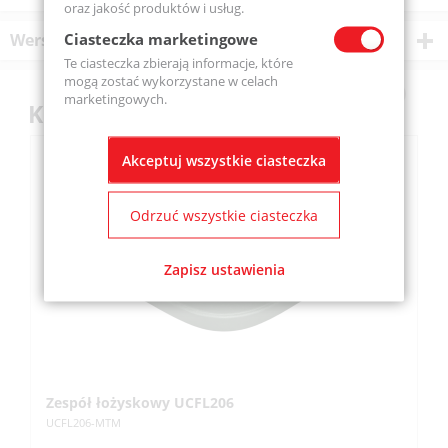
oraz jakość produktów i usług.
Ciasteczka marketingowe
Wersje produktu
Te ciasteczka zbierają informacje, które
mogą zostać wykorzystane w celach
marketingowych.
Klienci kupili również
Akceptuj wszystkie ciasteczka
Odrzuć wszystkie ciasteczka
Zapisz ustawienia
Zespół łożyskowy UCFL206
Z
UCFL206-MTM
UC