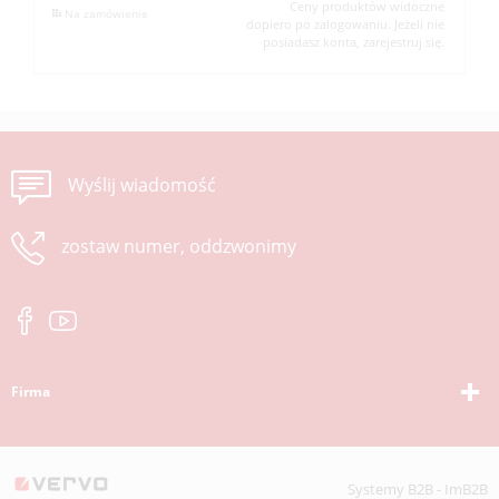
Ceny produktów widoczne
Na zamówienie
dopiero po zalogowaniu. Jeżeli nie
posiadasz konta, zarejestruj się.
Wyślij wiadomość
zostaw numer, oddzwonimy
Firma
Systemy B2B - ImB2B