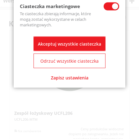
Wersje produktu
Ciasteczka marketingowe
Te ciasteczka zbierają informacje, które
mogą zostać wykorzystane w celach
Klienci kupili również
marketingowych.
Akceptuj wszystkie ciasteczka
Odrzuć wszystkie ciasteczka
Zapisz ustawienia
Zespół łożyskowy UCFL206
Z
UCFL206-MTM
UC
Ceny produktów widoczne
Na zamówienie
dopiero po zalogowaniu. Jeżeli nie
posiadasz konta, zarejestruj się.