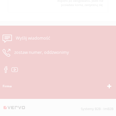
dopiero po zalogowaniu. Jeżeli nie
posiadasz konta, zarejestruj się.
Wyślij wiadomość
zostaw numer, oddzwonimy
Firma
Systemy B2B - ImB2B