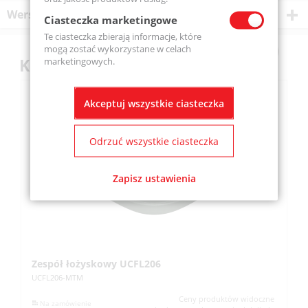
Wersje produktu
Ciasteczka marketingowe
Te ciasteczka zbierają informacje, które
mogą zostać wykorzystane w celach
Klienci kupili również
marketingowych.
Akceptuj wszystkie ciasteczka
Odrzuć wszystkie ciasteczka
Zapisz ustawienia
Zespół łożyskowy UCFL206
Z
UCFL206-MTM
UC
Ceny produktów widoczne
Na zamówienie