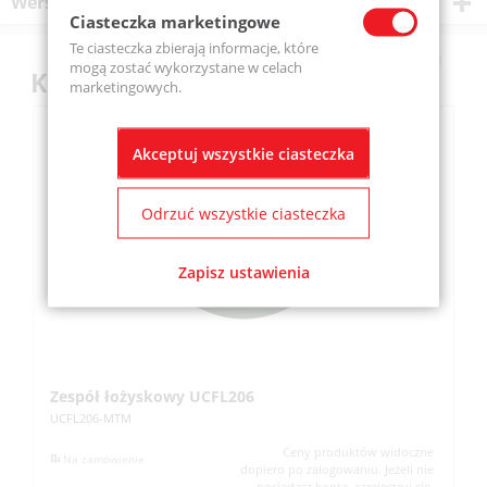
Wersje produktu
Ciasteczka marketingowe
Te ciasteczka zbierają informacje, które
mogą zostać wykorzystane w celach
Klienci kupili również
marketingowych.
Akceptuj wszystkie ciasteczka
Odrzuć wszystkie ciasteczka
Zapisz ustawienia
Zespół łożyskowy UCFL206
Z
UCFL206-MTM
UC
Ceny produktów widoczne
Na zamówienie
dopiero po zalogowaniu. Jeżeli nie
posiadasz konta, zarejestruj się.