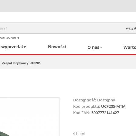
wszyst
awansowane
/ wyprzedaże
Nowości
O nas
Warto
Zespół łożyskowy UCF205
Dostępność:
Dostępny
Kod produktu:
UCF205-MTM
Kod EAN:
5907772141427
d [mm]