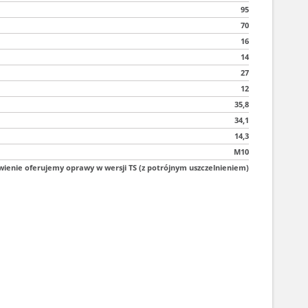
95
70
16
14
27
12
35,8
34,1
14,3
M10
ienie oferujemy oprawy w wersji TS (z potrójnym uszczelnieniem)