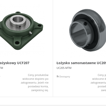
łożyskowy UCF207
Łożysko samonastawne UC20
TM
UC205-MTM
Ceny produktów
Ceny 
y
Dostępny
widoczne dopiero po
widoczne d
zalogowaniu. Jeżeli nie
zalogowaniu.
posiadasz konta,
posiad
zarejestruj się.
zare