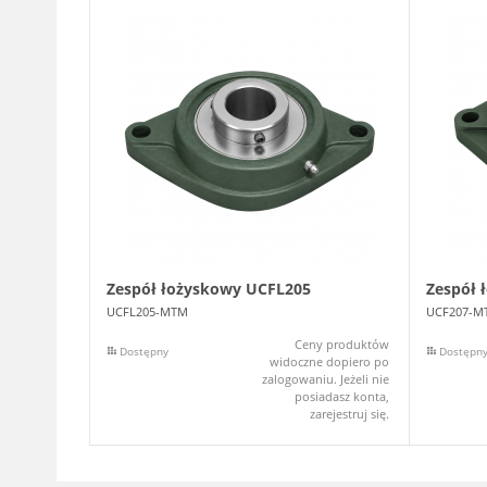
Zespół łożyskowy UCFL205
Zespół 
UCFL205-MTM
UCF207-M
Ceny produktów
Dostępny
Dostępn
widoczne dopiero po
zalogowaniu. Jeżeli nie
posiadasz konta,
zarejestruj się.