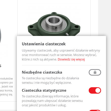
Ustawienia ciasteczek
Używamy ciasteczek, aby usprawnić działanie witryny
oraz monitorować ruch w serwisie. Możesz wybrać,
które z nich są aktywne.
Dowiedz się więcej
5
Zespół łożyskowy UCF210
Zespół ł
UCF210-MTM
UCFL206-M
Niezbędne ciasteczka
Te ciasteczka są niezbędne do działania
produktów
Ceny produktów
Na zamówienie
Na zamówi
serwisu i nie mogą być wyłączone.
opiero po
widoczne dopiero po
 Jeżeli nie
zalogowaniu. Jeżeli nie
Ciasteczka statystyczne
asz konta,
posiadasz konta,
jestruj się.
zarejestruj się.
Te ciasteczka zbierają informacje, które
pozwalają nam ulepszać działanie serwisu
oraz jakość produktów i usług.