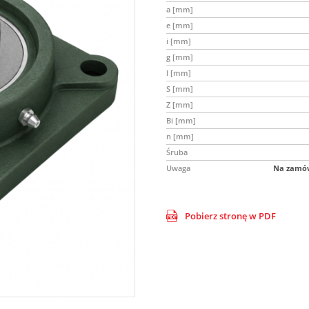
a [mm]
e [mm]
i [mm]
g [mm]
l [mm]
S [mm]
Z [mm]
Bi [mm]
n [mm]
Śruba
Uwaga
Na zamów
Pobierz stronę w PDF