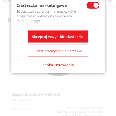
Wersje produktu
Ciasteczka marketingowe
Te ciasteczka zbierają informacje, które
mogą zostać wykorzystane w celach
Klienci kupili również
marketingowych.
Akceptuj wszystkie ciasteczka
Odrzuć wszystkie ciasteczka
Zapisz ustawienia
Zespół łożyskowy UCFL206
Z
UCFL206-MTM
UC
Ceny produktów widoczne
Na zamówienie
dopiero po zalogowaniu. Jeżeli nie
posiadasz konta, zarejestruj się.