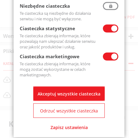
Niezbędne ciasteczka
Te ciasteczka są niezbędne do działania
Pliki do pobrania
Pobierz stronę w PDF
serwisu i nie mogą być wyłączone.
Ciasteczka statystyczne
Wersje produktu
Te ciasteczka zbierają informacje, które
pozwalają nam ulepszać działanie serwisu
oraz jakość produktów i usług.
Pliki do pobrania
Ciasteczka marketingowe
Te ciasteczka zbierają informacje, które
KATALOGI
mogą zostać wykorzystane w celach
marketingowych.
Dmuchawy bocznokanałowe FPZ_MOR_katalog.pdf
Rozmiar pliku: 29 MB
Dmuchawy EVO z technologią Smartwave.pdf
Akceptuj wszystkie ciasteczka
Rozmiar pliku: 2 MB
Odrzuć wszystkie ciasteczka
Klienci kupili również
Zapisz ustawienia