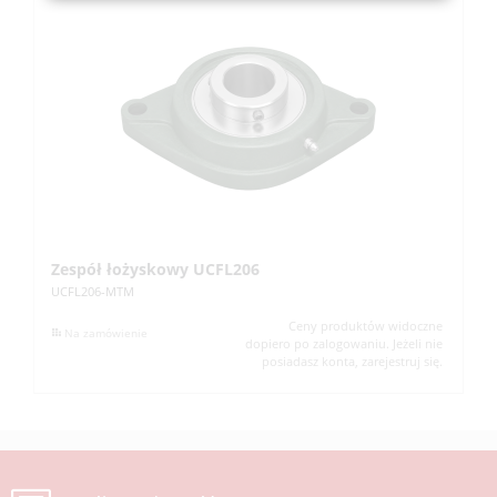
Zespół łożyskowy UCFL206
Z
UCFL206-MTM
UC
Ceny produktów widoczne
Na zamówienie
dopiero po zalogowaniu. Jeżeli nie
posiadasz konta, zarejestruj się.