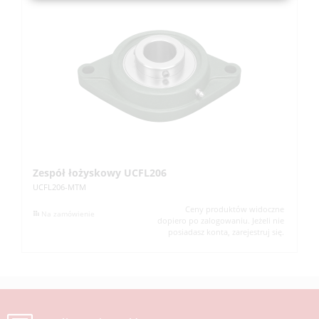
Zespół łożyskowy UCFL206
Z
UCFL206-MTM
UC
Ceny produktów widoczne
Na zamówienie
dopiero po zalogowaniu. Jeżeli nie
posiadasz konta, zarejestruj się.