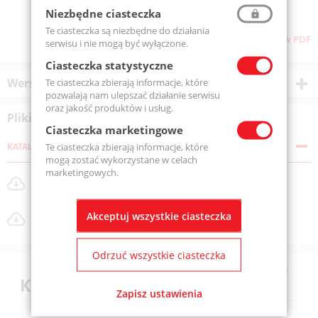
Niezbędne ciasteczka
Te ciasteczka są niezbędne do działania
Pliki do pobrania
Pobierz stronę w PDF
serwisu i nie mogą być wyłączone.
Ciasteczka statystyczne
Wersje produktu
Te ciasteczka zbierają informacje, które
pozwalają nam ulepszać działanie serwisu
oraz jakość produktów i usług.
Pliki do pobrania
Ciasteczka marketingowe
Te ciasteczka zbierają informacje, które
KATALOGI
mogą zostać wykorzystane w celach
marketingowych.
Dmuchawy bocznokanałowe FPZ_MOR_katalog.pdf
Rozmiar pliku: 29 MB
Dmuchawy EVO z technologią Smartwave.pdf
Akceptuj wszystkie ciasteczka
Rozmiar pliku: 2 MB
Odrzuć wszystkie ciasteczka
Klienci kupili również
Zapisz ustawienia