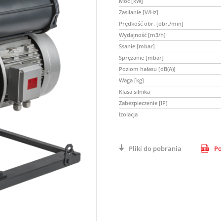
Moc [kW]
Zasilanie [V/Hz]
Prędkość obr. [obr./min]
Wydajność [m3/h]
Ssanie [mbar]
Sprężanie [mbar]
Poziom hałasu [dB(A)]
Waga [kg]
Klasa silnika
Zabezpieczenie [IP]
Izolacja
Pliki do pobrania
Po