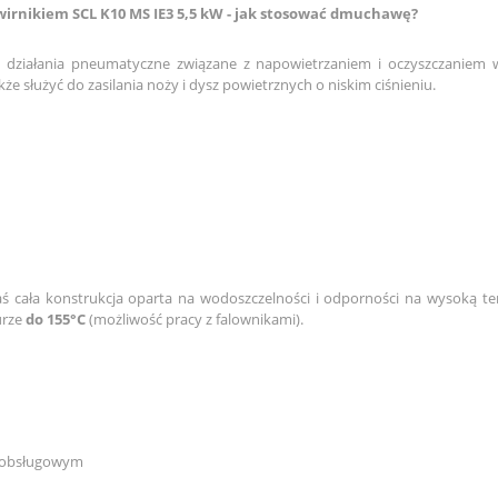
nikiem SCL K10 MS IE3 5,5 kW - jak stosować dmuchawę?
ziałania pneumatyczne związane z napowietrzaniem i oczyszczaniem w
 służyć do zasilania noży i dysz powietrznych o niskim ciśnieniu.
zaś cała konstrukcja oparta na wodoszczelności i odporności na wysoką t
urze
do 155°C
(możliwość pracy z falownikami).
ezobsługowym