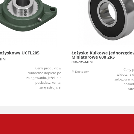
łożyskowy UCFL205
Łożysko Kulkowe Jednorzędo
Miniaturowe 608 2RS
MTM
608-2RS-MTM
Ceny produktów
Ceny 
y
Dostępny
widoczne dopiero po
widoczne d
zalogowaniu. Jeżeli nie
zalogowaniu.
posiadasz konta,
posiad
zarejestruj się.
zare