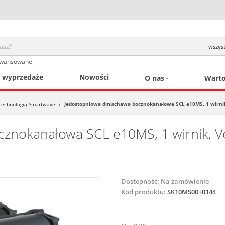
wszyst
awansowane
/ wyprzedaże
Nowości
O nas
Warto
Jedostopniowa dmuchawa bocznokanałowa SCL e10MS, 1 wirnik, Vo
echnologią Smartwave
/
nokanałowa SCL e10MS, 1 wirnik, Vol
Dostępność:
Na zamówienie
Kod produktu:
SK10MS00+0144