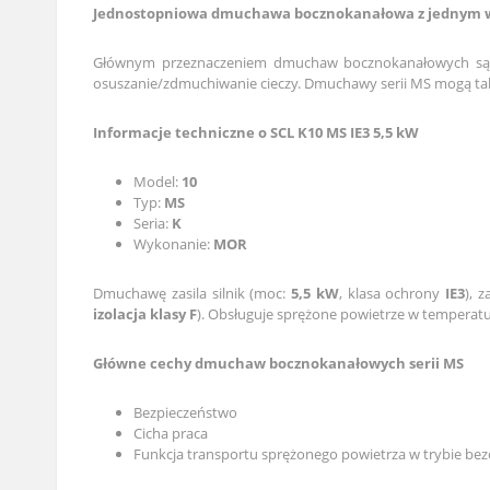
Jednostopniowa dmuchawa bocznokanałowa z jednym wir
Głównym przeznaczeniem dmuchaw bocznokanałowych są d
osuszanie/zdmuchiwanie cieczy. Dmuchawy serii MS mogą także
Informacje techniczne o SCL K10 MS IE3 5,5 kW
Model:
10
Typ:
MS
Seria:
K
Wykonanie:
MOR
Dmuchawę zasila silnik (moc:
5,5 kW
, klasa ochrony
IE3
), 
izolacja klasy F
). Obsługuje sprężone powietrze w temperat
Główne cechy dmuchaw bocznokanałowych serii MS
Bezpieczeństwo
Cicha praca
Funkcja transportu sprężonego powietrza w trybie b