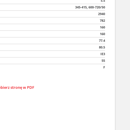
5.5
345-415, 600-720/50
2940
782
160
160
77.4
80.5
IE3
55
F
bierz stronę w PDF