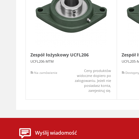
Zespół łożyskowy UCFL206
Zespół 
UCFL206-MTM
UCFL205-
Ceny produktów
Na zamówienie
Dostępn
widoczne dopiero po
zalogowaniu. Jeżeli nie
posiadasz konta,
zarejestruj się.
Wyślij wiadomość