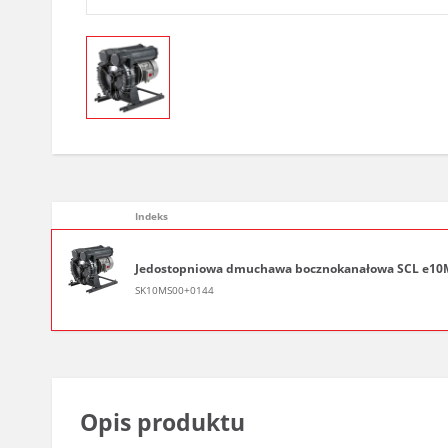
Indeks
Jedostopniowa dmuchawa bocznokanałowa SCL e10MS, 1 
SK10MS00+0144
Opis produktu