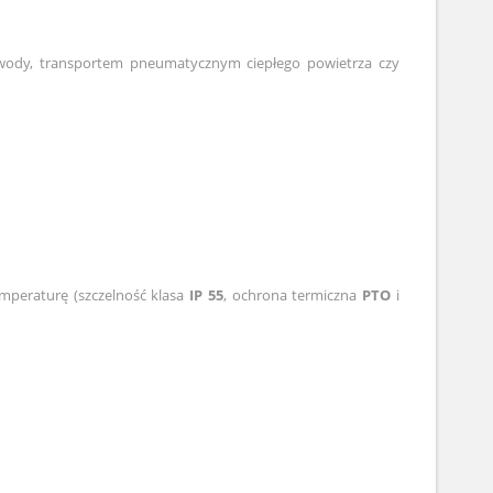
ody, transportem pneumatycznym ciepłego powietrza czy
emperaturę (szczelność klasa
IP 55
, ochrona termiczna
PTO
i