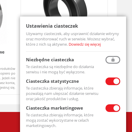
Ustawienia ciasteczek
Używamy ciasteczek, aby usprawnić działanie witryny
oraz monitorować ruch w serwisie. Możesz wybrać,
które z nich są aktywne.
Dowiedz się więcej
we
Łożysko Kulkowe Jednorzędowe 6204
Zespół ł
2RS
UCF206-MT
Niezbędne ciasteczka
6204-2RS-MTM
Te ciasteczka są niezbędne do działania
produktów
Ceny produktów
Na zamówi
Dostępny
serwisu i nie mogą być wyłączone.
opiero po
widoczne dopiero po
 Jeżeli nie
zalogowaniu. Jeżeli nie
Ciasteczka statystyczne
asz konta,
posiadasz konta,
jestruj się.
zarejestruj się.
Te ciasteczka zbierają informacje, które
pozwalają nam ulepszać działanie serwisu
oraz jakość produktów i usług.
Ciasteczka marketingowe
Te ciasteczka zbierają informacje, które
mogą zostać wykorzystane w celach
Firma
marketingowych.
Polityka prywatności