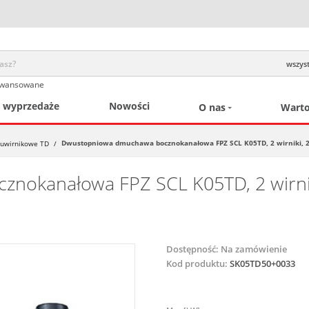
wszyst
awansowane
/ wyprzedaże
Nowości
O nas
Warto
Dwustopniowa dmuchawa bocznokanałowa FPZ SCL K05TD, 2 wirniki, 220-2
uwirnikowe TD
/
okanałowa FPZ SCL K05TD, 2 wirniki
Dostępność:
Na zamówienie
Kod produktu:
SK05TD50+0033