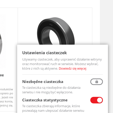
Ustawienia ciasteczek
Używamy ciasteczek, aby usprawnić działanie witryny
oraz monitorować ruch w serwisie. Możesz wybrać,
które z nich są aktywne.
Dowiedz się więcej
we
Łożysko Kulkowe Jednorzędowe 6204
Zespół ł
2RS
UCF206-MT
Niezbędne ciasteczka
6204-2RS-MTM
Te ciasteczka są niezbędne do działania
produktów
Ceny produktów
Na zamówi
Dostępny
serwisu i nie mogą być wyłączone.
opiero po
widoczne dopiero po
 Jeżeli nie
zalogowaniu. Jeżeli nie
Ciasteczka statystyczne
asz konta,
posiadasz konta,
jestruj się.
zarejestruj się.
Te ciasteczka zbierają informacje, które
pozwalają nam ulepszać działanie serwisu