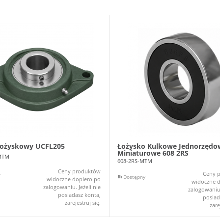
łożyskowy UCFL205
Łożysko Kulkowe Jednorzędo
Miniaturowe 608 2RS
MTM
608-2RS-MTM
Ceny produktów
Ceny 
y
Dostępny
widoczne dopiero po
widoczne d
zalogowaniu. Jeżeli nie
zalogowaniu.
posiadasz konta,
posiad
zarejestruj się.
zare