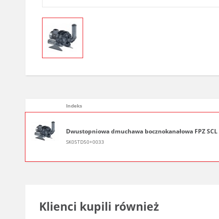
Indeks
Dwustopniowa dmuchawa bocznokanałowa FPZ SCL K05TD
SK05TD50+0033
Klienci kupili również