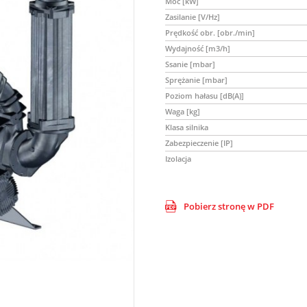
Moc [kW]
Zasilanie [V/Hz]
Prędkość obr. [obr./min]
Wydajność [m3/h]
Ssanie [mbar]
Sprężanie [mbar]
Poziom hałasu [dB(A)]
Waga [kg]
Klasa silnika
Zabezpieczenie [IP]
Izolacja
Pobierz stronę w PDF