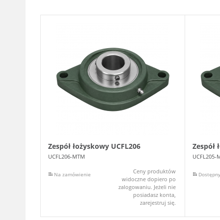
Zespół łożyskowy UCFL206
Zespół 
UCFL206-MTM
UCFL205-
Ceny produktów
Na zamówienie
Dostępn
widoczne dopiero po
zalogowaniu. Jeżeli nie
posiadasz konta,
zarejestruj się.