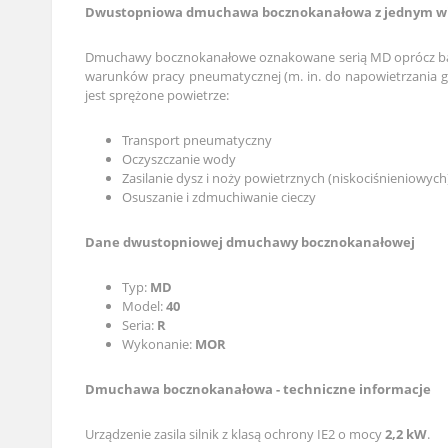
Dwustopniowa dmuchawa bocznokanałowa z jednym wir
Dmuchawy bocznokanałowe oznakowane serią MD oprócz bardz
warunków pracy pneumatycznej (m. in. do napowietrzania g
jest sprężone powietrze:
Transport pneumatyczny
Oczyszczanie wody
Zasilanie dysz i noży powietrznych (niskociśnieniowych
Osuszanie i zdmuchiwanie cieczy
Dane dwustopniowej dmuchawy bocznokanałowej
Typ:
MD
Model:
40
Seria:
R
Wykonanie:
MOR
Dmuchawa bocznokanałowa - techniczne informacje
Urządzenie zasila silnik z klasą ochrony IE2 o mocy
2,2 kW
.