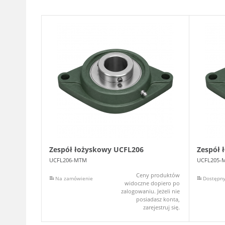
Zespół łożyskowy UCFL206
Zespół 
UCFL206-MTM
UCFL205-
Ceny produktów
Na zamówienie
Dostępn
widoczne dopiero po
zalogowaniu. Jeżeli nie
posiadasz konta,
zarejestruj się.