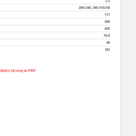
2.2
200-240, 345-415/50
117
350
425
70.8
40
IE2
bierz stronę w PDF