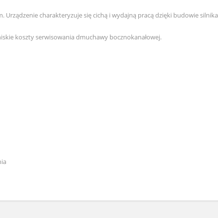
rządzenie charakteryzuje się cichą i wydajną pracą dzięki budowie silnik
iskie koszty serwisowania dmuchawy bocznokanałowej.
nia