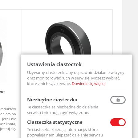
Ustawienia ciasteczek
Używamy ciasteczek, aby usprawnić działanie witryny
oraz monitorować ruch w serwisie. Możesz wybrać,
które z nich są aktywne.
Dowiedz się więcej
we
Łożysko Kulkowe Jednorzędowe 6204
Zespół ł
2RS
UCF206-MT
Niezbędne ciasteczka
6204-2RS-MTM
Te ciasteczka są niezbędne do działania
produktów
Ceny produktów
Na zamówi
Dostępny
serwisu i nie mogą być wyłączone.
opiero po
widoczne dopiero po
 Jeżeli nie
zalogowaniu. Jeżeli nie
Ciasteczka statystyczne
asz konta,
posiadasz konta,
jestruj się.
zarejestruj się.
Te ciasteczka zbierają informacje, które
pozwalają nam ulepszać działanie serwisu