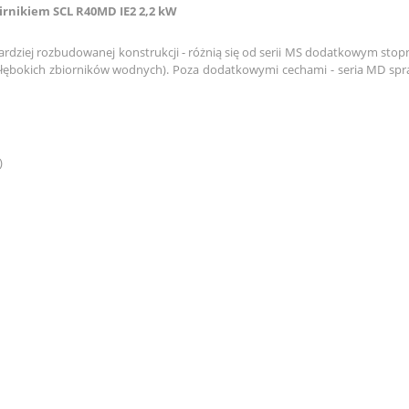
nikiem SCL R40MD IE2 2,2 kW
iej rozbudowanej konstrukcji - różnią się od serii MS dodatkowym stopn
łębokich zbiorników wodnych). Poza dodatkowymi cechami - seria MD spr
)