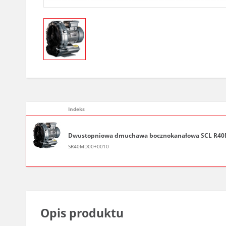
Indeks
Dwustopniowa dmuchawa bocznokanałowa SCL R40MD, 1 
SR40MD00+0010
Opis produktu