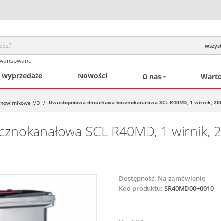
wszyst
awansowane
/ wyprzedaże
Nowości
O nas
Warto
Dwustopniowa dmuchawa bocznokanałowa SCL R40MD, 1 wirnik, 200-240
dnowirnikowe MD
/
okanałowa SCL R40MD, 1 wirnik, 200
Dostępność:
Na zamówienie
Kod produktu:
SR40MD00+0010