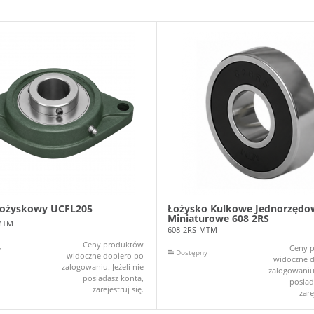
łożyskowy UCFL205
Łożysko Kulkowe Jednorzędo
Miniaturowe 608 2RS
MTM
608-2RS-MTM
Ceny produktów
Ceny 
y
Dostępny
widoczne dopiero po
widoczne d
zalogowaniu. Jeżeli nie
zalogowaniu.
posiadasz konta,
posiad
zarejestruj się.
zare