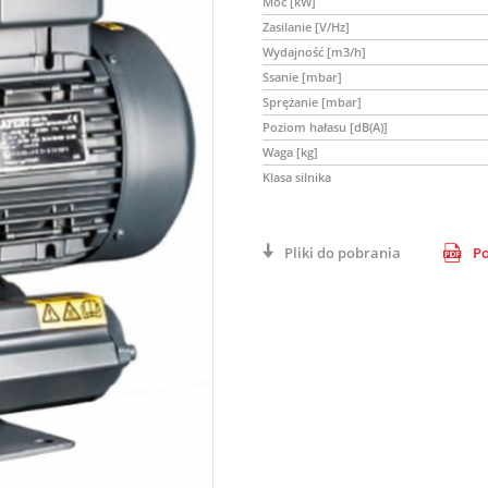
Moc [kW]
Zasilanie [V/Hz]
Wydajność [m3/h]
Ssanie [mbar]
Sprężanie [mbar]
Poziom hałasu [dB(A)]
Waga [kg]
Klasa silnika
Pliki do pobrania
Po