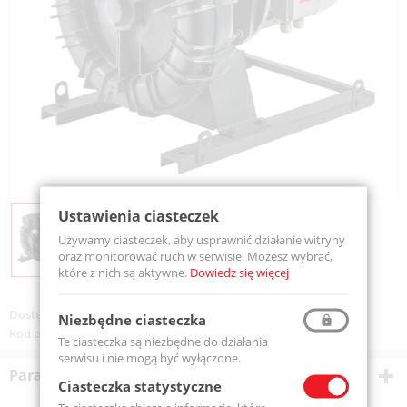
Ustawienia ciasteczek
Używamy ciasteczek, aby usprawnić działanie witryny
oraz monitorować ruch w serwisie. Możesz wybrać,
które z nich są aktywne.
Dowiedz się więcej
Dostępność:
Na zamówienie
Niezbędne ciasteczka
Kod produktu:
SK03MS50+0019
Te ciasteczka są niezbędne do działania
serwisu i nie mogą być wyłączone.
Parametry techniczne
Ciasteczka statystyczne