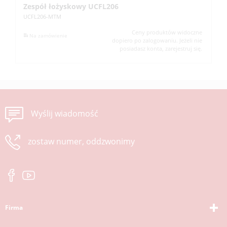
Zespół łożyskowy UCFL206
Z
UCFL206-MTM
UC
Ceny produktów widoczne
Na zamówienie
dopiero po zalogowaniu. Jeżeli nie
posiadasz konta, zarejestruj się.
Wyślij wiadomość
zostaw numer, oddzwonimy
Firma