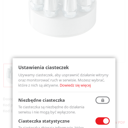
Ustawienia ciasteczek
Używamy ciasteczek, aby usprawnić działanie witryny
oraz monitorować ruch w serwisie. Możesz wybrać,
które z nich są aktywne.
Dowiedz się więcej
Dostępność:
Na zamówienie
Niezbędne ciasteczka
Kod produktu:
412 L
Te ciasteczka są niezbędne do działania
Kod EAN:
733312004629
serwisu i nie mogą być wyłączone.
Ciasteczka statystyczne
Pobierz stronę w PDF
Te ciasteczka zbierają informacje, które