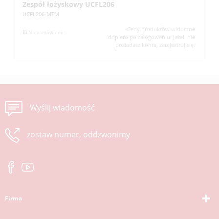
Zespół łożyskowy UCFL206
Z
UCFL206-MTM
UC
Ceny produktów widoczne
Na zamówienie
dopiero po zalogowaniu. Jeżeli nie
posiadasz konta, zarejestruj się.
Wyślij wiadomość
zostaw numer, oddzwonimy
Firma