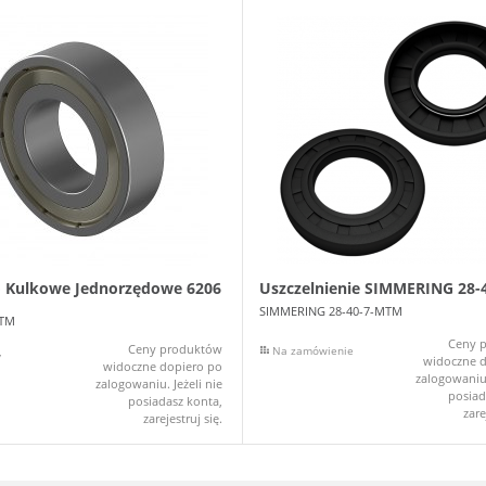
 Kulkowe Jednorzędowe 6206
Uszczelnienie SIMMERING 28-
SIMMERING 28-40-7-MTM
MTM
Ceny 
Ceny produktów
Na zamówienie
y
widoczne d
widoczne dopiero po
zalogowaniu.
zalogowaniu. Jeżeli nie
posiad
posiadasz konta,
zare
zarejestruj się.