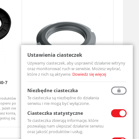
Ustawienia ciasteczek
Używamy ciasteczek, aby usprawnić działanie witryny
oraz monitorować ruch w serwisie. Możesz wybrać,
które z nich są aktywne.
Dowiedz się więcej
40-7
Nakrętka łożyskowa KM08
Łożysko 
2RSC3
KM08-MTM
Niezbędne ciasteczka
6310-2RSC3
Te ciasteczka są niezbędne do działania
produktów
Ceny produktów
Na zamówienie
Dostępny
serwisu i nie mogą być wyłączone.
opiero po
widoczne dopiero po
 Jeżeli nie
zalogowaniu. Jeżeli nie
Ciasteczka statystyczne
asz konta,
posiadasz konta,
jestruj się.
zarejestruj się.
Te ciasteczka zbierają informacje, które
pozwalają nam ulepszać działanie serwisu
oraz jakość produktów i usług.