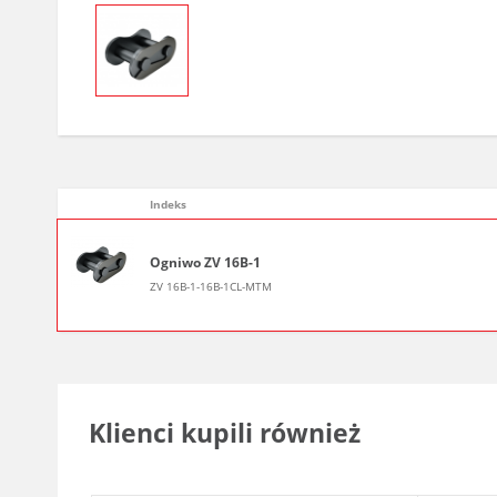
Indeks
Ogniwo ZV 16B-1
ZV 16B-1-16B-1CL-MTM
Klienci kupili również