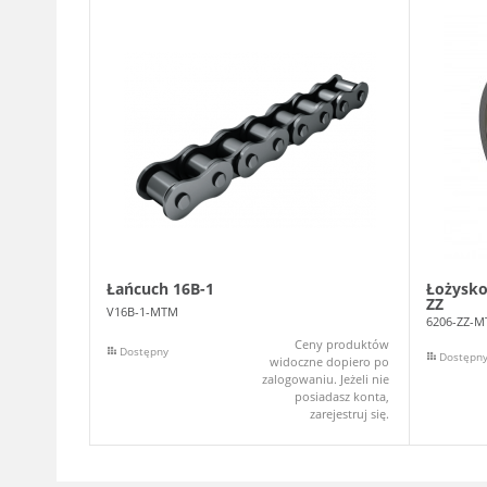
Łańcuch 16B-1
Łożysko
ZZ
V16B-1-MTM
6206-ZZ-
Ceny produktów
Dostępny
Dostępn
widoczne dopiero po
zalogowaniu. Jeżeli nie
posiadasz konta,
zarejestruj się.