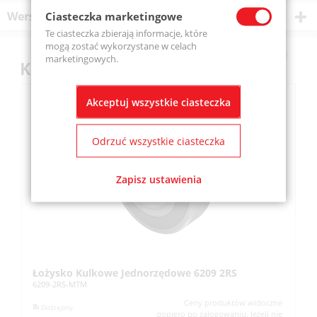
Wersje produktu
Ciasteczka marketingowe
Te ciasteczka zbierają informacje, które
mogą zostać wykorzystane w celach
marketingowych.
Klienci kupili również
Akceptuj wszystkie ciasteczka
Odrzuć wszystkie ciasteczka
Zapisz ustawienia
Łożysko Kulkowe Jednorzędowe 6209 2RS
Z
6209-2RS-MTM
SS
Ceny produktów widoczne
Dostępny
dopiero po zalogowaniu. Jeżeli nie