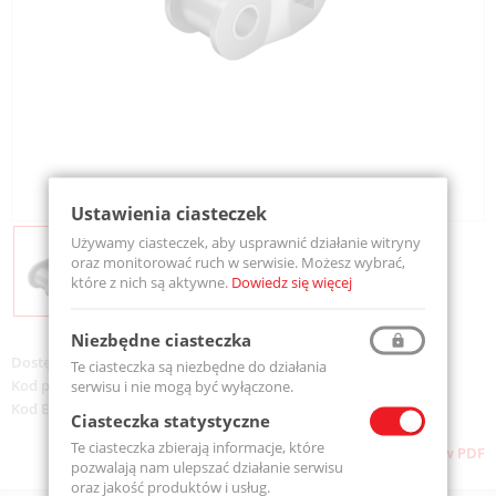
Ustawienia ciasteczek
Używamy ciasteczek, aby usprawnić działanie witryny
oraz monitorować ruch w serwisie. Możesz wybrać,
które z nich są aktywne.
Dowiedz się więcej
Niezbędne ciasteczka
Dostępność:
Dostępny
Te ciasteczka są niezbędne do działania
Kod produktu:
ZPV 16B-1-16B-1OL-MTM
serwisu i nie mogą być wyłączone.
Kod EAN:
5907772143896
Ciasteczka statystyczne
Te ciasteczka zbierają informacje, które
Pobierz stronę w PDF
pozwalają nam ulepszać działanie serwisu
oraz jakość produktów i usług.