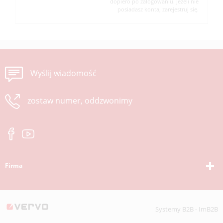
dopiero po zalogowaniu. Jeżeli nie
posiadasz konta, zarejestruj się.
Wyślij wiadomość
zostaw numer, oddzwonimy
Firma
Systemy B2B - ImB2B