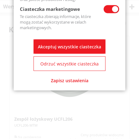
Wersje produktu
Ciasteczka marketingowe
Te ciasteczka zbierają informacje, które
mogą zostać wykorzystane w celach
Klienci kupili również
marketingowych.
Akceptuj wszystkie ciasteczka
Odrzuć wszystkie ciasteczka
Zapisz ustawienia
Zespół łożyskowy UCFL206
Z
UCFL206-MTM
UC
Ceny produktów widoczne
Na zamówienie