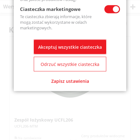
Wersje produktu
Ciasteczka marketingowe
Te ciasteczka zbierają informacje, które
mogą zostać wykorzystane w celach
Klienci kupili również
marketingowych.
Akceptuj wszystkie ciasteczka
Odrzuć wszystkie ciasteczka
Zapisz ustawienia
Zespół łożyskowy UCFL206
Z
UCFL206-MTM
UC
Ceny produktów widoczne
Na zamówienie