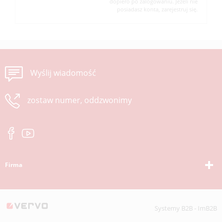
dopiero po zalogowaniu. Jeżeli nie
posiadasz konta, zarejestruj się.
Wyślij wiadomość
zostaw numer, oddzwonimy
Firma
Systemy B2B - ImB2B