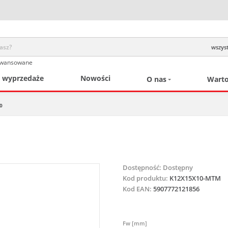
wszyst
awansowane
/ wyprzedaże
Nowości
O nas
Warto
0
Dostępność:
Dostępny
Kod produktu:
K12X15X10-MTM
Kod EAN:
5907772121856
Fw [mm]