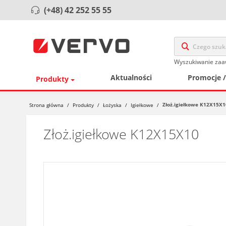
(+48) 42 252 55 55
Wyszukiwanie za
Aktualności
Promocje 
Produkty
Złoż.igiełkowe K12X15X1
Strona główna
/
Produkty
/
Łożyska
/
Igiełkowe
/
Złoż.igiełkowe K12X15X10