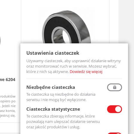
Ustawienia ciasteczek
Używamy ciasteczek, aby usprawnić działanie witryny
oraz monitorować ruch w serwisie. Możesz wybrać,
które z nich są aktywne.
Dowiedz się więcej
we 6204
Łożysko Kulkowe Jednorzędowe
Zespół ł
Miniaturowe 608 2RS
UCF206-MT
Niezbędne ciasteczka
608-2RS-MTM
Te ciasteczka są niezbędne do działania
produktów
Ceny produktów
Dostępny
Dostępny
serwisu i nie mogą być wyłączone.
opiero po
widoczne dopiero po
 Jeżeli nie
zalogowaniu. Jeżeli nie
Ciasteczka statystyczne
asz konta,
posiadasz konta,
jestruj się.
zarejestruj się.
Te ciasteczka zbierają informacje, które
pozwalają nam ulepszać działanie serwisu
oraz jakość produktów i usług.