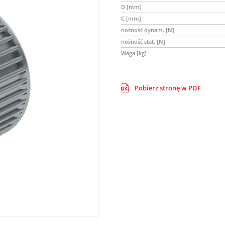
D [mm]
C [mm]
nośność dynam. [N]
nośność stat. [N]
Waga [kg]
Pobierz stronę w PDF