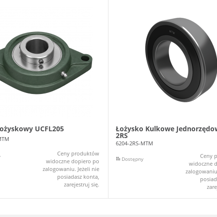
łożyskowy UCFL205
Łożysko Kulkowe Jednorzędo
2RS
MTM
6204-2RS-MTM
Ceny produktów
Ceny 
y
Dostępny
widoczne dopiero po
widoczne d
zalogowaniu. Jeżeli nie
zalogowaniu.
posiadasz konta,
posiad
zarejestruj się.
zare