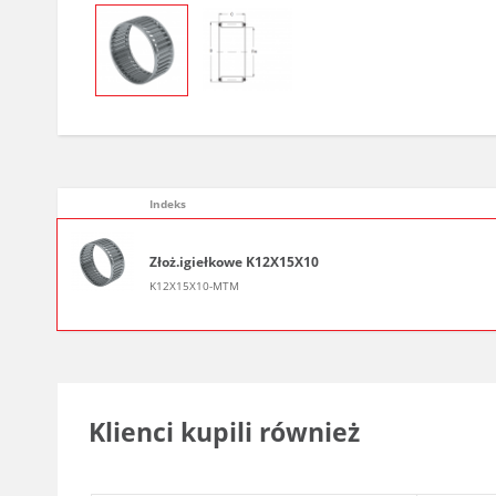
Indeks
Złoż.igiełkowe K12X15X10
K12X15X10-MTM
Klienci kupili również