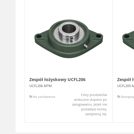
Zespół łożyskowy UCFL206
Zespół 
UCFL206-MTM
UCFL205-
Ceny produktów
Na zamówienie
Dostępn
widoczne dopiero po
zalogowaniu. Jeżeli nie
posiadasz konta,
zarejestruj się.