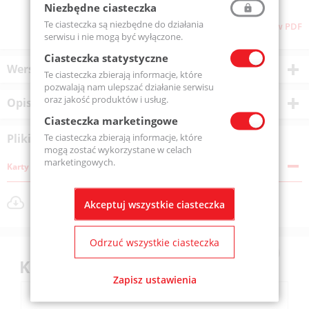
Niezbędne ciasteczka
Te ciasteczka są niezbędne do działania
Pliki do pobrania
Pobierz stronę w PDF
serwisu i nie mogą być wyłączone.
Ciasteczka statystyczne
Wersje produktu
Te ciasteczka zbierają informacje, które
pozwalają nam ulepszać działanie serwisu
oraz jakość produktów i usług.
Opis produktu
Ciasteczka marketingowe
Te ciasteczka zbierają informacje, które
Pliki do pobrania
mogą zostać wykorzystane w celach
marketingowych.
Karty katalogowe
produkty-_kulkowe-_miniaturowe.png
Akceptuj wszystkie ciasteczka
Rozmiar pliku: 21 KB
Odrzuć wszystkie ciasteczka
Klienci kupili również
Zapisz ustawienia