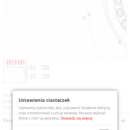
Dostępność:
Dostępny
Ustawienia ciasteczek
Kod produktu:
607-MTM
Kod EAN:
5907772110751
Używamy ciasteczek, aby usprawnić działanie witryny
oraz monitorować ruch w serwisie. Możesz wybrać,
które z nich są aktywne.
Dowiedz się więcej
Parametry techniczne