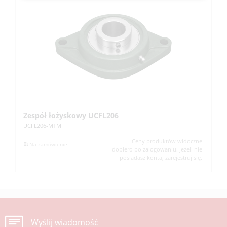
Zespół łożyskowy UCFL206
Z
UCFL206-MTM
UC
Ceny produktów widoczne
Na zamówienie
dopiero po zalogowaniu. Jeżeli nie
posiadasz konta, zarejestruj się.
Wyślij wiadomość