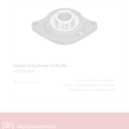
Zespół łożyskowy UCFL206
Z
UCFL206-MTM
UC
Ceny produktów widoczne
Na zamówienie
dopiero po zalogowaniu. Jeżeli nie
posiadasz konta, zarejestruj się.
Wyślij wiadomość