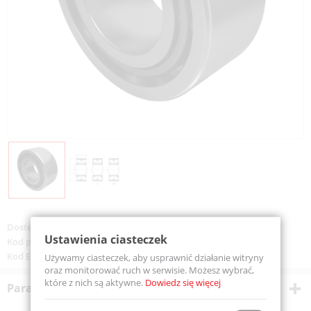
Dostępność:
Dostępny
Ustawienia ciasteczek
Kod produktu:
3206-TVP-MTM
Kod EAN:
5907772106044
Używamy ciasteczek, aby usprawnić działanie witryny
oraz monitorować ruch w serwisie. Możesz wybrać,
które z nich są aktywne.
Dowiedz się więcej
Parametry techniczne