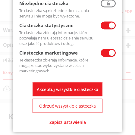
Niezbędne ciasteczka
Te ciasteczka są niezbędne do działania
Pliki do pobrania
Pobierz stronę w PDF
serwisu i nie mogą być wyłączone.
Ciasteczka statystyczne
Wersje produktu
Te ciasteczka zbierają informacje, które
pozwalają nam ulepszać działanie serwisu
oraz jakość produktów i usług.
Opis produktu
Ciasteczka marketingowe
Te ciasteczka zbierają informacje, które
Pliki do pobrania
mogą zostać wykorzystane w celach
marketingowych.
Karty katalogowe
produkty-_kulkowe-_skosne-dwurzedowe.png
Akceptuj wszystkie ciasteczka
Rozmiar pliku: 22 KB
Odrzuć wszystkie ciasteczka
Klienci kupili również
Zapisz ustawienia