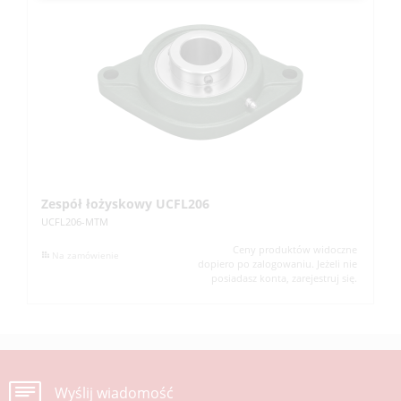
Zespół łożyskowy UCFL206
Z
UCFL206-MTM
UC
Ceny produktów widoczne
Na zamówienie
dopiero po zalogowaniu. Jeżeli nie
posiadasz konta, zarejestruj się.
Wyślij wiadomość