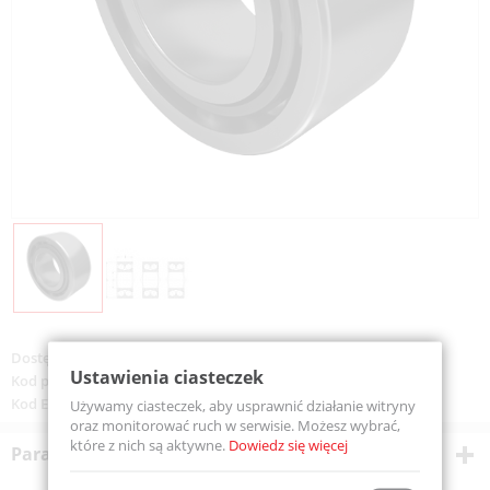
Dostępność:
Na zamówienie
Ustawienia ciasteczek
Kod produktu:
3305-MTM
Kod EAN:
5907772106914
Używamy ciasteczek, aby usprawnić działanie witryny
oraz monitorować ruch w serwisie. Możesz wybrać,
które z nich są aktywne.
Dowiedz się więcej
Parametry techniczne