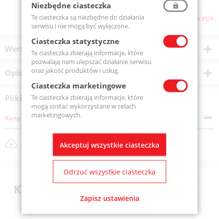
Niezbędne ciasteczka
Te ciasteczka są niezbędne do działania
Pliki do pobrania
Pobierz stronę w PDF
serwisu i nie mogą być wyłączone.
Ciasteczka statystyczne
Wersje produktu
Te ciasteczka zbierają informacje, które
pozwalają nam ulepszać działanie serwisu
oraz jakość produktów i usług.
Opis produktu
Ciasteczka marketingowe
Te ciasteczka zbierają informacje, które
Pliki do pobrania
mogą zostać wykorzystane w celach
marketingowych.
Karty katalogowe
produkty-_kulkowe-_skosne-dwurzedowe.png
Akceptuj wszystkie ciasteczka
Rozmiar pliku: 22 KB
Odrzuć wszystkie ciasteczka
Klienci kupili również
Zapisz ustawienia