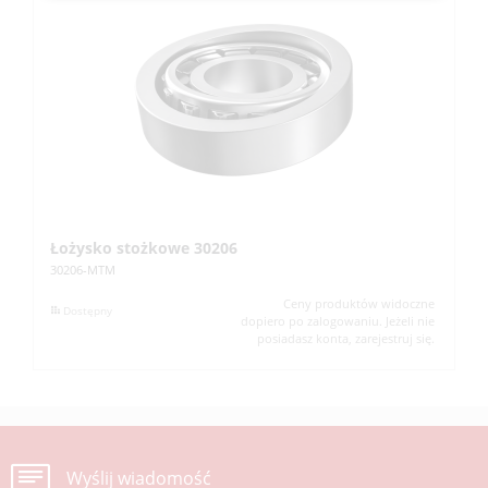
Łożysko stożkowe 30206
Ł
5
30206-MTM
51
Ceny produktów widoczne
Dostępny
dopiero po zalogowaniu. Jeżeli nie
posiadasz konta, zarejestruj się.
Wyślij wiadomość