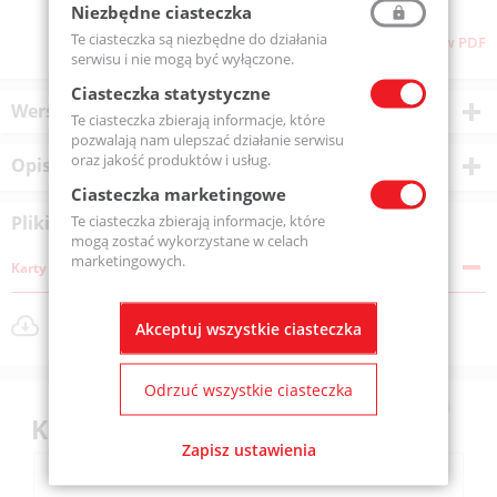
Niezbędne ciasteczka
Te ciasteczka są niezbędne do działania
Pliki do pobrania
Pobierz stronę w PDF
serwisu i nie mogą być wyłączone.
Ciasteczka statystyczne
Wersje produktu
Te ciasteczka zbierają informacje, które
pozwalają nam ulepszać działanie serwisu
oraz jakość produktów i usług.
Opis produktu
Ciasteczka marketingowe
Te ciasteczka zbierają informacje, które
Pliki do pobrania
mogą zostać wykorzystane w celach
marketingowych.
Karty katalogowe
produkty-_kulkowe-_wzdluzne-jednokierunkowe.png
Akceptuj wszystkie ciasteczka
Rozmiar pliku: 18 KB
Odrzuć wszystkie ciasteczka
Klienci kupili również
Zapisz ustawienia