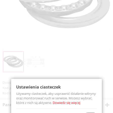
Dostępność:
Dostępny
Ustawienia ciasteczek
Kod produktu:
51113-MTM
Kod EAN:
5907772108109
Używamy ciasteczek, aby usprawnić działanie witryny
oraz monitorować ruch w serwisie. Możesz wybrać,
które z nich są aktywne.
Dowiedz się więcej
Parametry techniczne