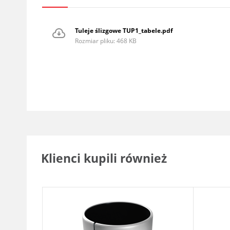
Tuleje ślizgowe TUP1_tabele.pdf
Rozmiar pliku: 468 KB
Klienci kupili również