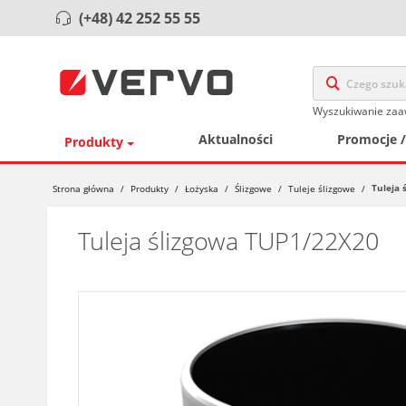
(+48) 42 252 55 55
Wyszukiwanie za
Aktualności
Promocje 
Produkty
Tuleja 
Strona główna
/
Produkty
/
Łożyska
/
Ślizgowe
/
Tuleje ślizgowe
/
Tuleja ślizgowa TUP1/22X20