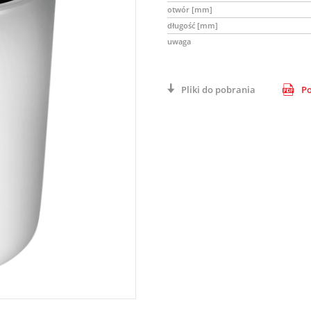
otwór [mm]
długość [mm]
uwaga
Pliki do pobrania
Po