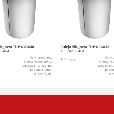
ślizgowa TUP1/45X40
Tuleja ślizgowa TUP1/16X12
40-MTM
TUP1/16X12-MTM
Ceny produktów
Ceny 
y
Dostępny
widoczne dopiero po
widoczne d
zalogowaniu. Jeżeli nie
zalogowaniu.
posiadasz konta,
posiad
zarejestruj się.
zare