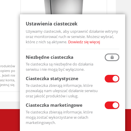
Ustawienia ciasteczek
Używamy ciasteczek, aby usprawnić działanie witryny
oraz monitorować ruch w serwisie. Możesz wybrać,
które z nich są aktywne.
Dowiedz się więcej
Tuleja ślizgowa TUP1/65X70
Tuleja śl
Niezbędne ciasteczka
TUP1/65X70-MTM
TUP1/50X50
Te ciasteczka są niezbędne do działania
produktów
Ceny produktów
Dostępny
Dostępny
serwisu i nie mogą być wyłączone.
opiero po
widoczne dopiero po
 Jeżeli nie
zalogowaniu. Jeżeli nie
Ciasteczka statystyczne
asz konta,
posiadasz konta,
jestruj się.
zarejestruj się.
Te ciasteczka zbierają informacje, które
pozwalają nam ulepszać działanie serwisu
oraz jakość produktów i usług.
Ciasteczka marketingowe
Te ciasteczka zbierają informacje, które
mogą zostać wykorzystane w celach
Firma
marketingowych.
Polityka prywatności