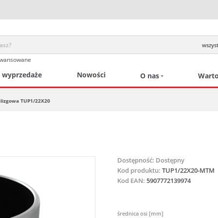
wszyst
awansowane
/ wyprzedaże
Nowości
O nas
Warto
ślizgowa TUP1/22X20
Dostępność:
Dostępny
Kod produktu:
TUP1/22X20-MTM
Kod EAN:
5907772139974
średnica osi [mm]