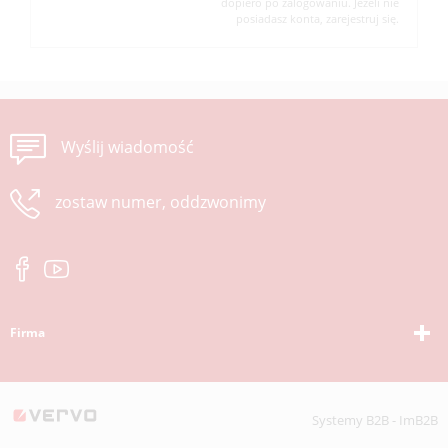
dopiero po zalogowaniu. Jeżeli nie
posiadasz konta, zarejestruj się.
Wyślij wiadomość
zostaw numer, oddzwonimy
Firma
Systemy B2B - ImB2B