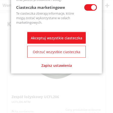
Wersje produktu
Ciasteczka marketingowe
Te ciasteczka zbierają informacje, które
mogą zostać wykorzystane w celach
Klienci kupili również
marketingowych.
Akceptuj wszystkie ciasteczka
Odrzuć wszystkie ciasteczka
Zapisz ustawienia
Zespół łożyskowy UCFL206
Z
UCFL206-MTM
UC
Ceny produktów widoczne
Na zamówienie