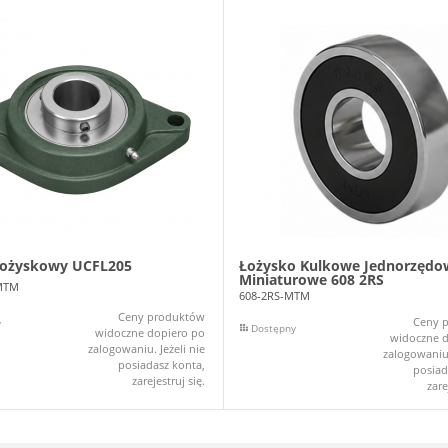
łożyskowy UCFL205
Łożysko Kulkowe Jednorzędo
Miniaturowe 608 2RS
MTM
608-2RS-MTM
Ceny produktów
Ceny 
y
Dostępny
widoczne dopiero po
widoczne d
zalogowaniu. Jeżeli nie
zalogowaniu.
posiadasz konta,
posiad
zarejestruj się.
zare