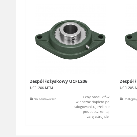
Zespół łożyskowy UCFL206
Zespół 
UCFL206-MTM
UCFL205-
Ceny produktów
Na zamówienie
Dostępn
widoczne dopiero po
zalogowaniu. Jeżeli nie
posiadasz konta,
zarejestruj się.