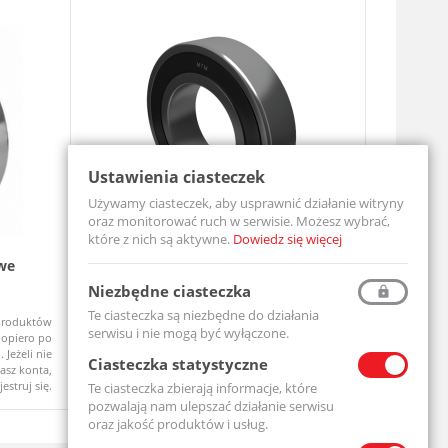
Ustawienia ciasteczek
Używamy ciasteczek, aby usprawnić działanie witryny
oraz monitorować ruch w serwisie. Możesz wybrać,
które z nich są aktywne.
Dowiedz się więcej
we
Łożysko Kulkowe Jednorzędowe 6204
Zespół ł
2RS
UCF206-MT
Niezbędne ciasteczka
6204-2RS-MTM
Te ciasteczka są niezbędne do działania
produktów
Ceny produktów
Na zamówi
Dostępny
serwisu i nie mogą być wyłączone.
opiero po
widoczne dopiero po
 Jeżeli nie
zalogowaniu. Jeżeli nie
Ciasteczka statystyczne
asz konta,
posiadasz konta,
jestruj się.
zarejestruj się.
Te ciasteczka zbierają informacje, które
pozwalają nam ulepszać działanie serwisu
oraz jakość produktów i usług.